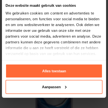
Gewicht
water en onmiddellijk in het zwembad gieten, of in
Deze website maakt gebruik van cookies
10,1 kg
de skimmer, maar wees zeker dat er geen andere
We gebruiken cookies om content en advertenties te
behandelingschemicaliën of organische chloor
Merk
personaliseren, om functies voor social media te bieden
aanwezig is.
HTH
en om ons websiteverkeer te analyseren. Ook delen we
informatie over uw gebruik van onze site met onze
partners voor social media, adverteren en analyse. Deze
partners kunnen deze gegevens combineren met andere
informatie die u aan ze heeft verstrekt of die ze hebben
Gerelateerde producten
verzameld op basis van uw gebruik van hun services.
Alles toestaan
Aanpassen