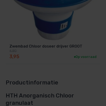
Zwembad Chloor doseer drijver GROOT
6,80
Oorspronkelijke prijs was: 6,80.
Huidige prijs is: 3,95.
3,95
Op voorraad
Productinformatie
HTH Anorganisch Chloor
granulaat