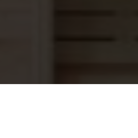
HTH Chloor granulaat, 10 kg
125,95