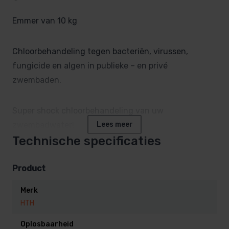
Emmer van 10 kg
Chloorbehandeling tegen bacteriën, virussen,
fungicide en algen in publieke – en privé
zwembaden.
Super shock chloorbehandeling van uw
zwembadwater!
Lees meer
Technische specificaties
Voordelen:
Product
* Sneloplossend granulaat
Merk
* Permanent beschikbaar chloorgehalte tot 69 %
HTH
* Volledig vrij van cyanuurzuur (UV- stabilisator)
Oplosbaarheid