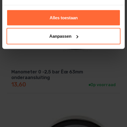
Alles toestaan
Aanpassen
Manometer 0 -2,5 bar Ëœ 63mm
onderaansluiting
13,60
Op voorraad