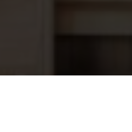
Hayward folieflens t.b.v lamp, PRX9513
8,95
t.b.v. onderwaterlamp