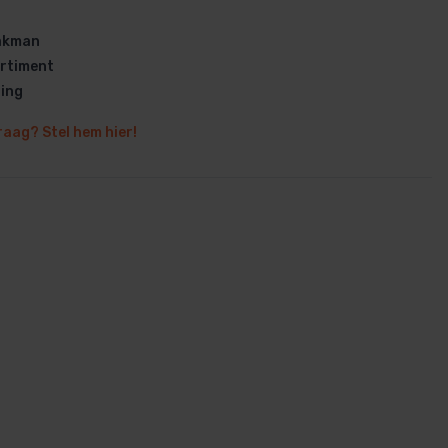
vakman
rtiment
ring
raag? Stel hem hier!
en