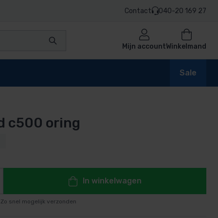
Contact
040-20 169 27
Mijn account
Winkelmand
Sale
 c500 oring
en
7
n
In winkelwagen
Zo snel mogelijk verzonden