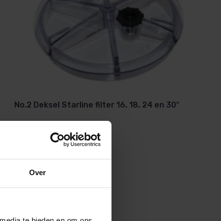
No.2 Deksel Starline filter 16, 18, 24 en 30″
Over
 media te bieden en om ons