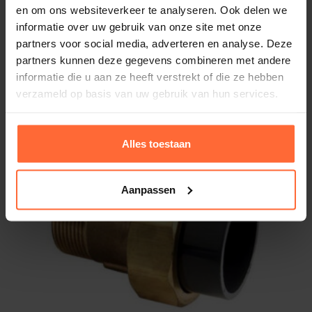
2-Weg kogelkraan 63 mm met servomotor
en om ons websiteverkeer te analyseren. Ook delen we
240V
informatie over uw gebruik van onze site met onze
628,95
Op voorraad
partners voor social media, adverteren en analyse. Deze
partners kunnen deze gegevens combineren met andere
informatie die u aan ze heeft verstrekt of die ze hebben
verzameld op basis van uw gebruik van hun services.
Alles toestaan
Aanpassen