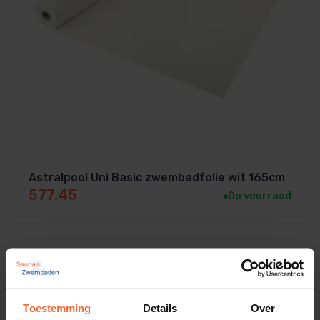
Astralpool Uni Basic zwembadfolie wit 165cm
577,45
Op voorraad
Toestemming
Details
Over