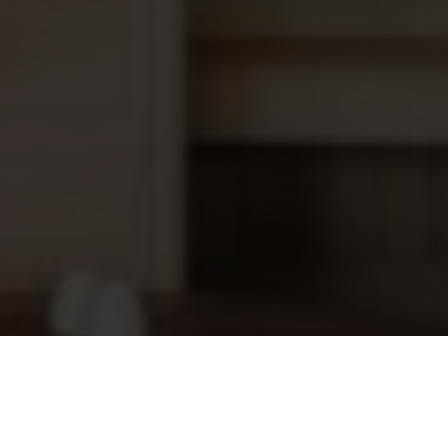
Filter PPG Side – ø 750 mm, Excl. 6-
899,00
wegklep