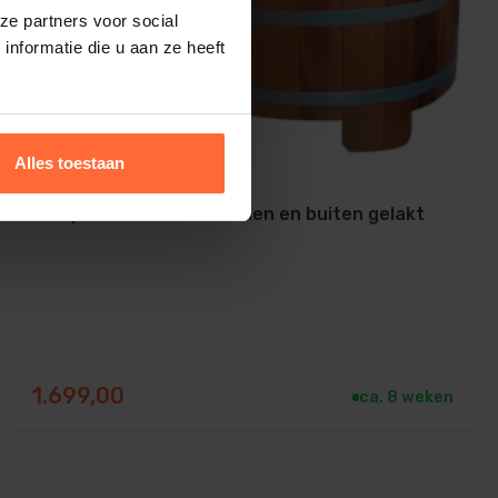
ze partners voor social
nformatie die u aan ze heeft
Alles toestaan
Dompelton Cambala binnen en buiten gelakt
1.699,00
ca. 8 weken