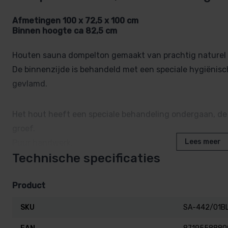
Afmetingen 100 x 72,5 x 100 cm
Binnen hoogte ca 82,5 cm
Houten sauna dompelton gemaakt van prachtig naturel l
De binnenzijde is behandeld met een speciale hygiënisch
gevlamd.
Het hout heeft een speciale behandeling ondergaan, de
groef.
Lees meer
Puur handwerk.
Technische specificaties
Uitvoering: SA-442/02
Product
Binnenzijde: Blauwe lak
Buitenzijde: Gevlamd
SKU
SA-442/01B
3 vuur verzinkte banden met nastel mogelijkheid.