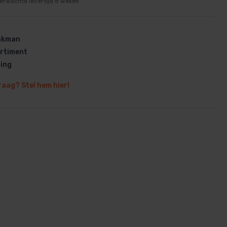
erwachte levertijd 8 weken
vakman
rtiment
ring
en
raag? Stel hem hier!