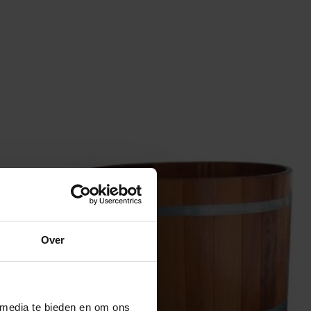
Over
 media te bieden en om ons