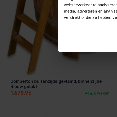
websiteverkeer te analyseren
media, adverteren en analys
verstrekt of die ze hebben v
Dompelton buitenzijde gevlamd, binnenzijde
Blauw gelakt
1.678,95
ca. 8 weken