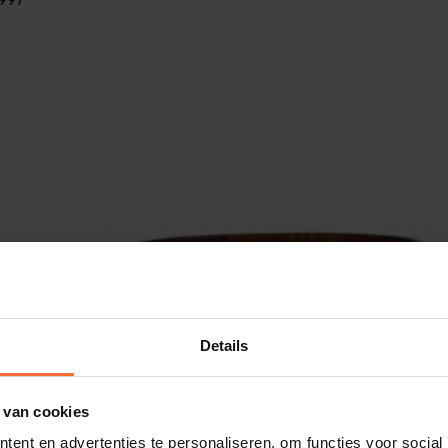
997
apje
Details
 van cookies
ent en advertenties te personaliseren, om functies voor social