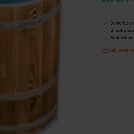
Snel in huis
V
Dolphin M5 Bio onderdelen
Dolphin M500 onderdelen
De echte 
Dolphin M600 onderdelen
Groot asso
Dolphin M700 onderdelen
Snelle leve
Dolphin Poolstyle E10 onderdel
Dolphin S100 onderdelen
Heb je een v
Dolphin S200 onderdelen
Dolphin S300i Bio onderdelen
Dolphin S300i onderdelen
Zenit 10 onderdelen
Zenit 20 onderdelen
Zenit 30 Pro onderdelen
Zenit 60 onderdelen