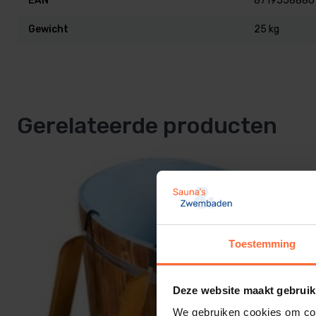
EAN
8719558880
Compleet met chromen overloop pijpje en een houten tr
Gewicht
25 kg
Afmeting 100 x 72 x 100 cm.
Inhoud ca 336 bij een waterhoogte van 70 cm.
Gerelateerde producten
Toestemming
Deze website maakt gebruik
We gebruiken cookies om cont