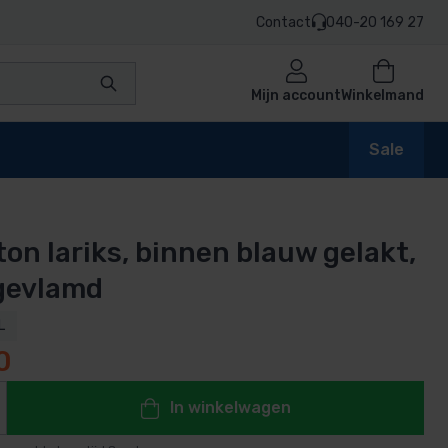
Contact
040-20 169 27
Mijn account
Winkelmand
Sale
on lariks, binnen blauw gelakt,
en
gevlamd
L
0
n
In winkelwagen