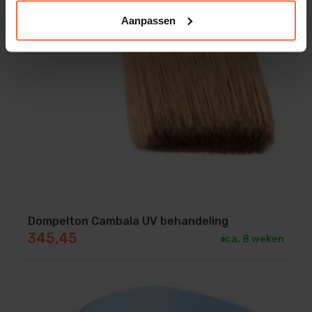
Aanpassen
Dompelton Cambala UV behandeling
345,45
ca. 8 weken