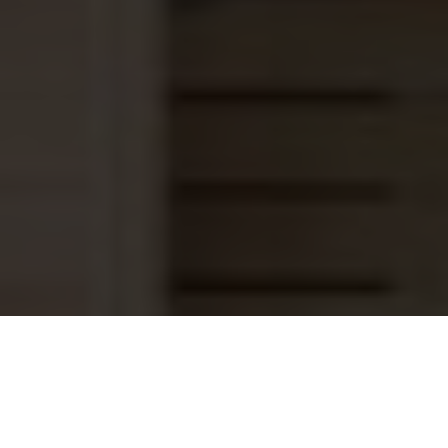
Deksel + O-ring Astral Cantabric
59,95