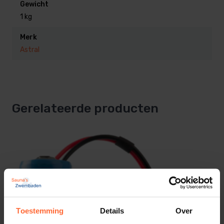
Gewicht
1 kg
Merk
Astral
Gerelateerde producten
Toestemming
Details
Over