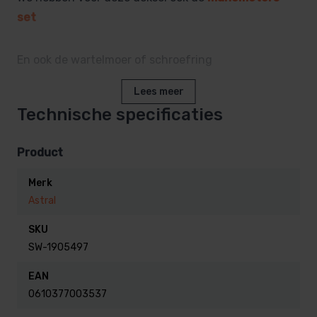
set
En ook de wartelmoer of schroefring
Lees meer
Technische specificaties
Product
Merk
Astral
SKU
SW-1905497
EAN
0610377003537