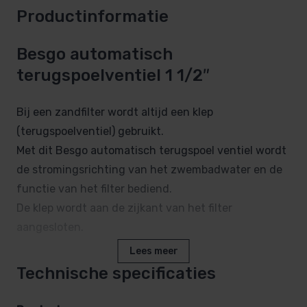
Productinformatie
Besgo automatisch
terugspoelventiel 1 1/2″
Bij een zandfilter wordt altijd een klep
(terugspoelventiel) gebruikt.
Met dit Besgo automatisch terugspoel ventiel wordt
de stromingsrichting van het zwembadwater en de
functie van het filter bediend.
De klep wordt aan de zijkant van het filter
aangesloten.
Lees meer
Het Besgo automatische terugspoelventiel heeft
Technische specificaties
een zeer gering drukverlies en is te schakelen
zonder de installatie te stoppen.