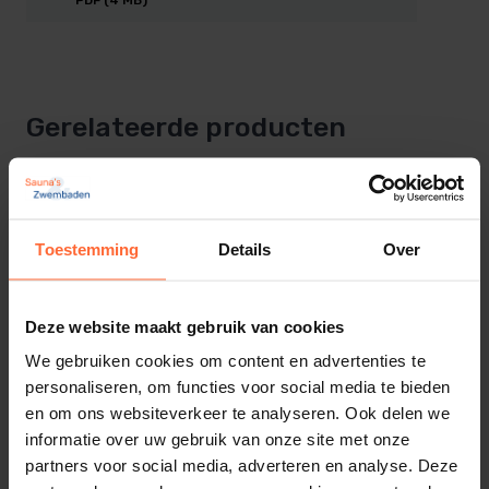
uitgevoerd in Viton/PTFE.
Ook geschikt voor zwembaden met zout elektrolyse
dus.
Gerelateerde producten
Geschikt voor filters van Astral, Fiberplast en
Behncke.
Maar evt ook op alle andere filters door gebruik te
maken van aanpasbare koppelingen.
Toestemming
Details
Over
Fabrieksgarantie: 2 jaar.
Deze website maakt gebruik van cookies
We gebruiken cookies om content en advertenties te
personaliseren, om functies voor social media te bieden
en om ons websiteverkeer te analyseren. Ook delen we
informatie over uw gebruik van onze site met onze
partners voor social media, adverteren en analyse. Deze