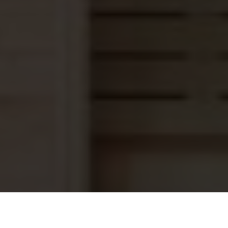
Besgo automatisch terugspoelventiel
919,95
2" (poort 230 mm)