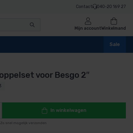
Contact
040-20 169 27
Mijn account
Winkelmand
Sale
koppelset voor Besgo 2″
en
3
n
In winkelwagen
Zo snel mogelijk verzonden