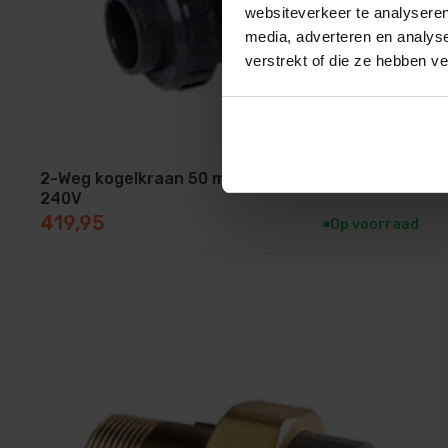
websiteverkeer te analyseren
media, adverteren en analys
verstrekt of die ze hebben v
2-Weg kogelkraan 50 mm met servomotor
240V
419,95
Op voorraad