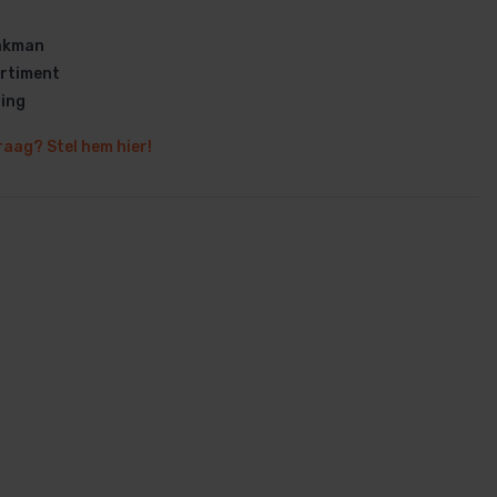
vakman
rtiment
ring
raag? Stel hem hier!
en