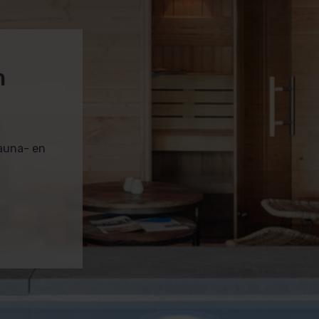
m
sauna- en