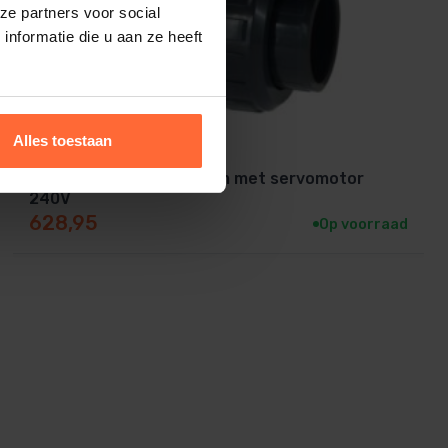
ze partners voor social
nformatie die u aan ze heeft
Alles toestaan
2-Weg kogelkraan 63 mm met servomotor
240V
628,95
Op voorraad