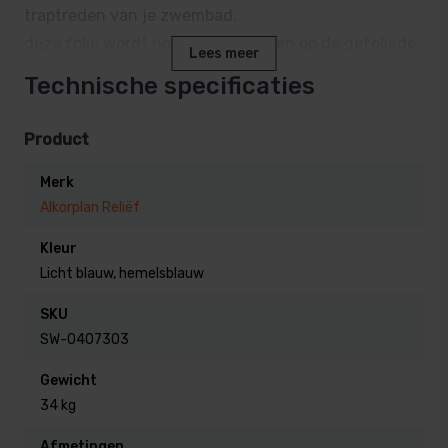
traptreden van je zwembad.
deze folie wordt normaal gesproken op de gefoliede
Lees meer
treden aangebracht.
Technische specificaties
Dit kan in stroken van bv 5 of 10 cm breed, over de
Product
gehele trede kan natuurlijk ook.
Merk
Alkorplan Reliëf
Folie lassen!
Niet zelf monteren? Wij kunnen de folie ook ter
Kleur
Licht blauw, hemelsblauw
plaatse komen lassen.
Als je nog nooit deze folie verwerkt hebt, is het te
SKU
adviseren om dit door een vakman te laten doen, wij
SW-0407303
kunnen je hier mee helpen.
Gewicht
34 kg
Wil je een folie op maat gemaakt, vraag dan naar de
vele mogelijkheden, Wij bieden een uitstekende
Afmetingen