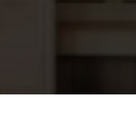
Antislipfolie Relief Alkorplan
69,95
hemelsblauw 1,65meterx1meter