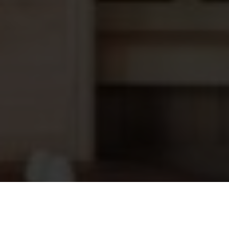
4 Living saunageur Eucalyptus 500ml
10,45