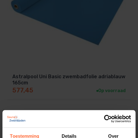
Astralpool Uni Basic zwembadfolie adriablauw
165cm
577,45
Op voorraad
Toestemming
Details
Over