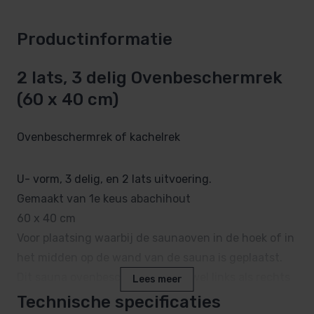
Productinformatie
2 lats, 3 delig Ovenbeschermrek
(60 x 40 cm)
Ovenbeschermrek of kachelrek
U- vorm, 3 delig, en 2 lats uitvoering.
Gemaakt van 1e keus abachihout
60 x 40 cm
Voor plaatsing waarbij de saunaoven in de hoek of in
het midden op de wand van de sauna is geplaatst.
Dit sauna ovenbeschermrek is zowel links als rechts
Lees meer
in de sauna te plaatsten.
Technische specificaties