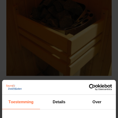
2,5 lats en 2 delig Sauna ovenbeschermrek
(50 x 40 cm)
59,80
ca. 1 week
Toestemming
Details
Over