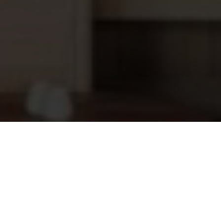
2 lats, 3 delig Sauna ovenbeschermrek
68,20
(60 x 40 cm)