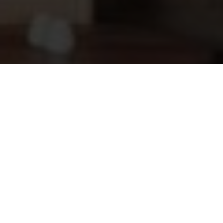
2,5 lats en 2 delig Sauna
59,80
ovenbeschermrek (50 x 40 cm)