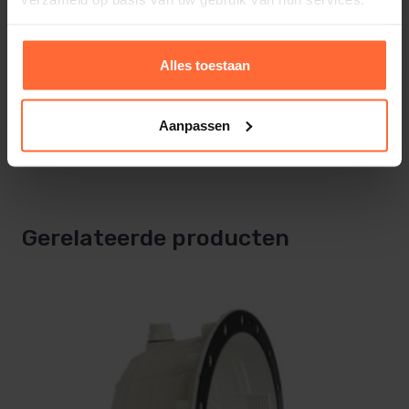
8432611384569
Deze sierringen hebben wij in 3 verschillende
kleuren.
Gewicht
Alles toestaan
LumiPlus sierring wit
2 kg
LumiPlus sierring licht grijs
Merk
LumiPlus sierring zwart
Aanpassen
Astral
Bekijk het onderstaande filmpje voor
de installatie instructie
Gerelateerde producten