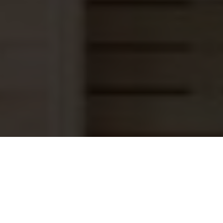
1x LumiPlus Flexi Plug & Play RGB, incl.
419,95
afstandsbediening