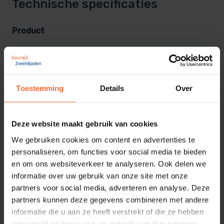
Technische specificaties
Aansluiting 12VAC.
Product
Leveringsomvang:
Merk
1 x Lumiplus led-lamp met RGB led’s
Astral
1 Afstandsbediening
Kleur Licht
2,5 m kabel
Toestemming
Details
Over
RGBW
Bestel hier Astral LumiPlus Flexi ! leveringstijd 1-2
Afstandbediening
Deze website maakt gebruik van cookies
werkdagen!
We gebruiken cookies om content en advertenties te
Kleur verlichting
personaliseren, om functies voor social media te bieden
Wil je deze inbouwen in een bestaande
inbouwnis
en om ons websiteverkeer te analyseren. Ook delen we
RGB
informatie over uw gebruik van onze site met onze
voor een zwembad, bestel dan ook de sierring mee.
SKU
partners voor social media, adverteren en analyse. Deze
Dan is deze lamp passend in vrijwel alle normale
SW-76580M
partners kunnen deze gegevens combineren met andere
standaard PAR 56 nissen.
informatie die u aan ze heeft verstrekt of die ze hebben
EAN
verzameld op basis van uw gebruik van hun services.