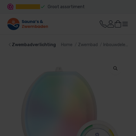
Groot assortiment
Snelle levering
Zwembadverlichting
Home
Zwembad
Inbouwdelen
Z