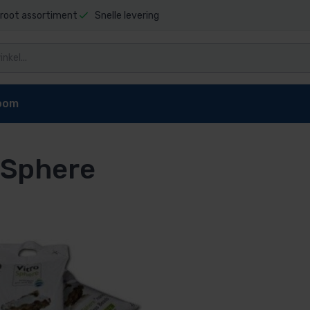
root assortiment
Snelle levering
oom
oSphere