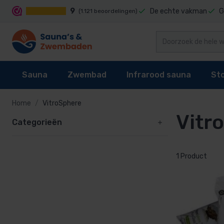
9
De echte vakman
G
(1.121 beoordelingen)
Sauna
Zwembad
Infrarood sauna
St
Home
VitroSphere
Vitr
Categorieën
Sauna's
Zwembad reiniging
Infrarood sauna cabines
Stoomgenerator
Sauna kachel
Zwembaden
Techniek
Stoomcabine onderdelen
1 Product
Sauna besturing
Zwembad bekleding
Infrarood sauna lampen kopen?
Stoomgeuren
Accessoires
Waterbehandeling
Onderdelen
Onderdelen
Zwembad verwarming