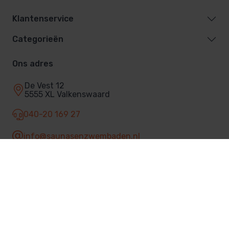
Klantenservice
Categorieën
Ons adres
De Vest 12
5555 XL Valkenswaard
040-20 169 27
info@saunasenzwembaden.nl
Facebook
© 2026 Sauna's & Zwembaden
Privacybeleid
Algemene voorwaarden