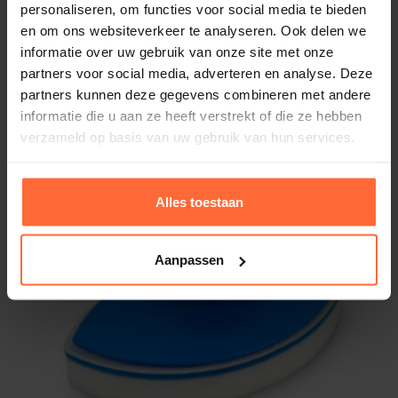
personaliseren, om functies voor social media te bieden
en om ons websiteverkeer te analyseren. Ook delen we
informatie over uw gebruik van onze site met onze
Pool’Gom XL rand reiniger
partners voor social media, adverteren en analyse. Deze
25,15
Op voorraad
partners kunnen deze gegevens combineren met andere
informatie die u aan ze heeft verstrekt of die ze hebben
verzameld op basis van uw gebruik van hun services.
Alles toestaan
Aanpassen