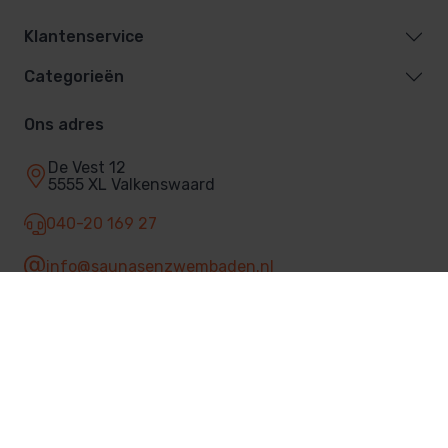
Klantenservice
Categorieën
Ons adres
De Vest 12
5555 XL Valkenswaard
040-20 169 27
info@saunasenzwembaden.nl
Facebook
© 2026 Sauna's & Zwembaden
Privacybeleid
Algemene voorwaarden