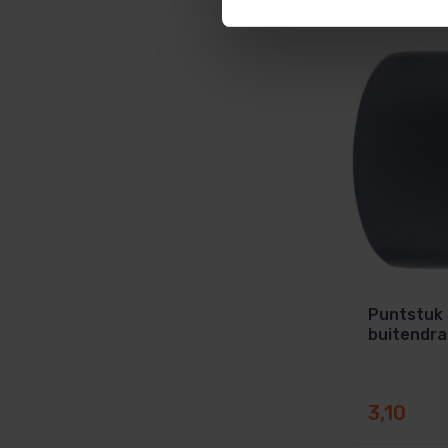
Puntstuk 
buitendr
3,10