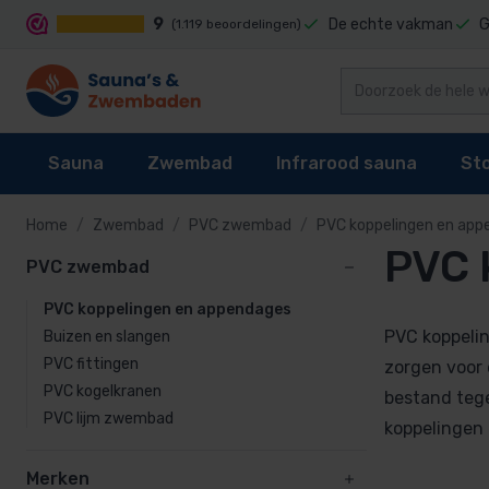
9
De echte vakman
G
(1.119 beoordelingen)
Sauna
Zwembad
Infrarood sauna
St
Home
Zwembad
PVC zwembad
PVC koppelingen en app
PVC 
PVC zwembad
PVC zwemba
Sauna's
Zwembad reiniging
Infrarood sauna cabines
Stoomgenerator
Buizen en slang
PVC koppelingen en appendages
Sauna kachel
Zwembaden
Techniek
Stoomcabine onderdelen
PVC fittingen
PVC koppelin
Buizen en slangen
Sauna besturing
Zwembad bekleding
Infrarood sauna lampen kopen?
Stoomgeuren
PVC fittingen
PVC kogelkrane
zorgen voor
PVC kogelkranen
PVC koppelinge
bestand tege
Accessoires
Waterbehandeling
Onderdelen
PVC lijm zwembad
PVC lijm zwem
koppelingen e
Onderdelen
Zwembad verwarming
Merken