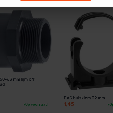
50-63 mm lijm x 1″
aad
PVC buisklem 32 mm
1,45
Op voorraad
O