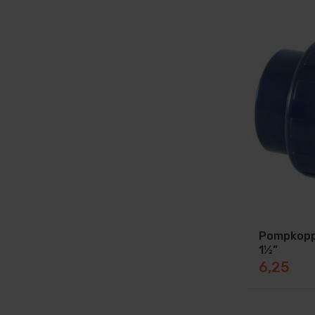
Pompkopp
1½”
6,25