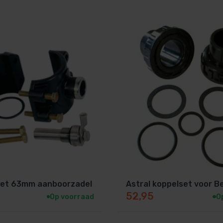
set 63mm aanboorzadel
Astral koppelset voor B
52,95
Op voorraad
O