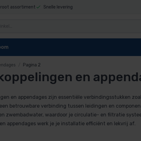
root assortiment
Snelle levering
oom
endages
Pagina 2
koppelingen en append
d
en
gen en appendages zijn essentiële verbindingsstukken zoal
n
 een betrouwbare verbinding tussen leidingen en componen
n en appendages
n zwembadwater, waardoor je circulatie- en filtratie syste
bad
n appendages werk je je installatie efficiënt en lekvrij af.