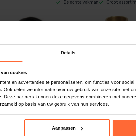
De echte vakman
Groot assorti
Details
 van cookies
ent en advertenties te personaliseren, om functies voor social
. Ook delen we informatie over uw gebruik van onze site met on
e. Deze partners kunnen deze gegevens combineren met andere i
erzameld op basis van uw gebruik van hun services.
pnippel 1″x 3/4″
Profec Snelkoppeling 1
messing, 40 NA, 12 bar
5,20
Aanpassen
Op voorraad
O