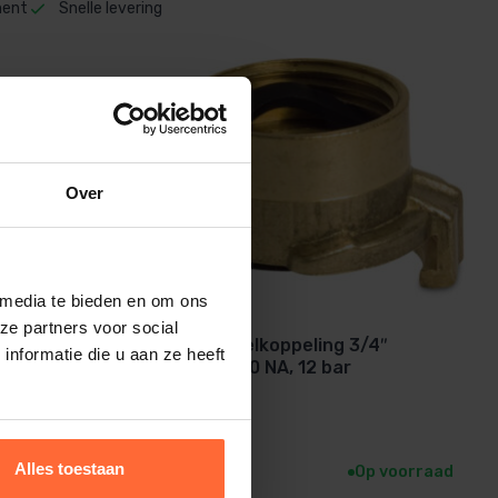
ment
Snelle levering
Over
 media te bieden en om ons
ze partners voor social
Profec Snelkoppeling 3/4″
nformatie die u aan ze heeft
messing, 40 NA, 12 bar
9 mm
5,20
Alles toestaan
p voorraad
Op voorraad