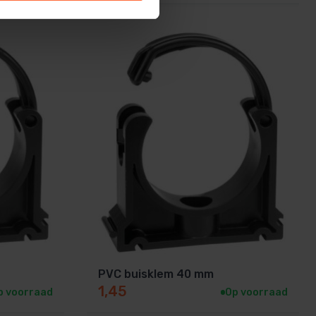
PVC buisklem 40 mm
1,45
p voorraad
Op voorraad