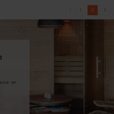
1
2
3
m
sauna- en