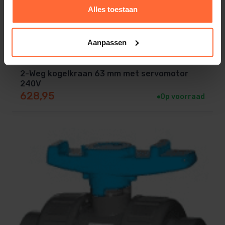
Alles toestaan
Aanpassen
2-Weg kogelkraan 63 mm met servomotor
240V
628,95
Op voorraad