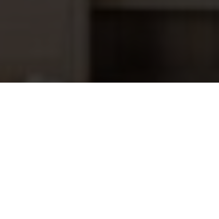
Aanboorzadel 50 x 3/4" bu.dr.
9,40