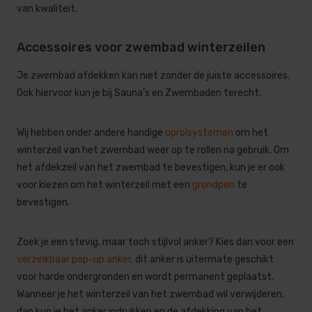
van kwaliteit.
Accessoires voor zwembad winterzeilen
Je zwembad afdekken kan niet zonder de juiste accessoires.
Ook hiervoor kun je bij Sauna’s en Zwembaden terecht.
Wij hebben onder andere handige
oprolsystemen
om het
winterzeil van het zwembad weer op te rollen na gebruik. Om
het afdekzeil van het zwembad te bevestigen, kun je er ook
voor kiezen om het winterzeil met een
grondpen
te
bevestigen.
Zoek je een stevig, maar toch stijlvol anker? Kies dan voor een
verzinkbaar
po
p-up
anker
,
dit anker is uitermate geschikt
voor harde ondergronden en wordt permanent geplaatst.
Wanneer je het winterzeil van het zwembad wil verwijderen,
dan kun je het anker indrukken en de afdekking van het