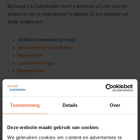
Bij Sauna’s & Zwembaden heeft u de keuze uit vele soorten
producten om je zwembad af te dekken. Zo kun je kiezen uit
onder andere een:
Afdekzeil zwembad op maat
Winter
zeil
voor
opzetbaden
Noppenf
o
lie
Lamelafdekkingen
Bladernetten
Je zwembad in de winter afdekken kun je het beste doen
met winterzeil op maat voor jouw zwembad. Door het
winterzeil van Sauna’s en Zwembaden krijgen zowel bacteriën
Toestemming
Details
Over
als vuil geen kans om in het zwembad terecht te komen.
Daarnaast zullen ook regen en sneeuw geen schade aan je
zwembad toebrengen. .
Deze website maakt gebruik van cookies
We gebruiken cookies om content en advertenties te