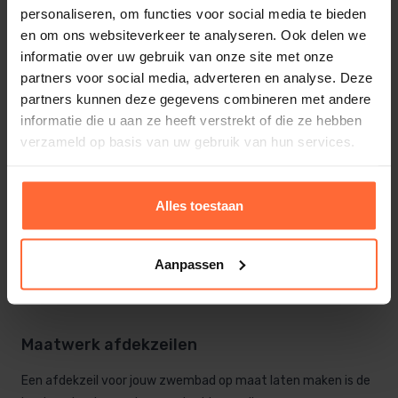
De afdekzeilen voor het zwembad kunnen onder andere:
personaliseren, om functies voor social media te bieden
en om ons websiteverkeer te analyseren. Ook delen we
Rond
informatie over uw gebruik van onze site met onze
Rechthoekig
partners voor social media, adverteren en analyse. Deze
Als ovaal zijn.
partners kunnen deze gegevens combineren met andere
informatie die u aan ze heeft verstrekt of die ze hebben
Hierdoor past het winterzeil op ieder zwembad! U kunt bij
verzameld op basis van uw gebruik van hun services.
Sauna’s en Zwembaden ook terecht voor een
winterz
eil
voor
een opzetzwembad
Alles toestaan
Voor een op maakt gemaakt afdekzeil voor jouw
zwembad
,
kun je ook bij Sauna’s & Zwembaden terecht. Bekijk
Aanpassen
het complete aanbod online of neem
contact
op voor de
mogelijkheden.
Maatwerk afdekzeilen
Een afdekzeil voor jouw zwembad op maat laten maken is de