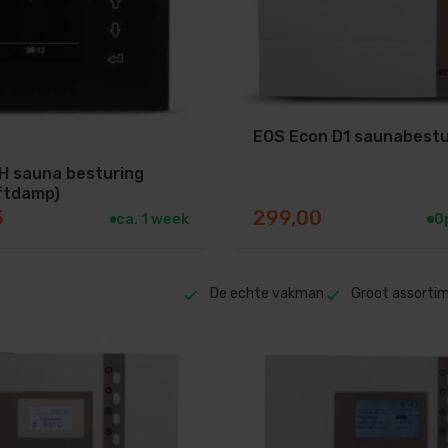
EOS Econ D1 saunabestu
H sauna besturing
ftdamp)
5
299,00
ca. 1 week
O
De echte vakman
Groot assorti