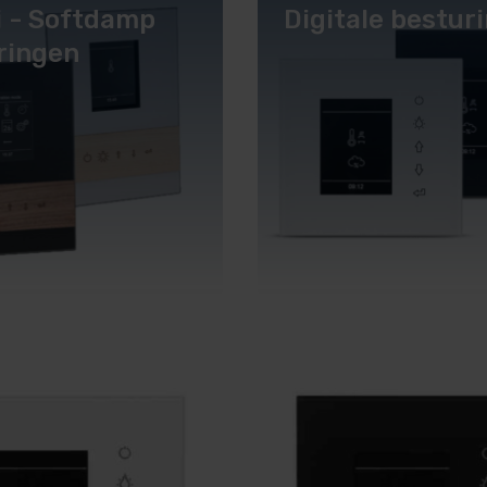
 - Softdamp
Digitale bestur
ringen