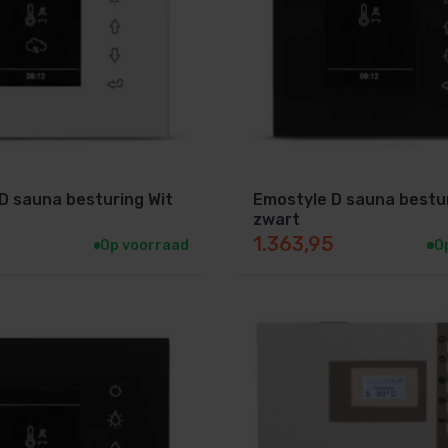
D sauna besturing Wit
Emostyle D sauna bestu
zwart
5
1.363,95
Op voorraad
O