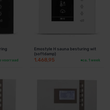
ring
Emostyle H sauna besturing wit
(softdamp)
1.468,95
p voorraad
ca. 1 week