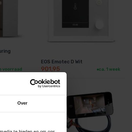
uring
EOS Emotec D Wit
901,95
p voorraad
ca. 1 week
Over
 media te bieden en om ons