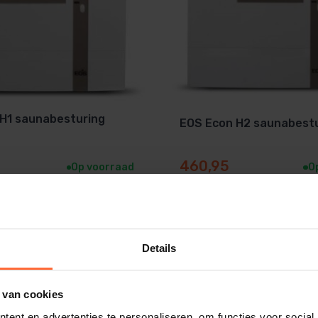
H1 saunabesturing
EOS Econ H2 saunabest
460,95
Op voorraad
O
Details
 van cookies
ent en advertenties te personaliseren, om functies voor social