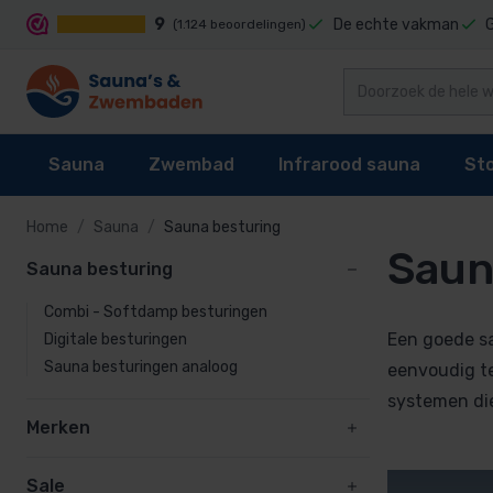
9
De echte vakman
(1.124 beoordelingen)
Sauna
Zwembad
Infrarood sauna
St
Home
Sauna
Sauna besturing
Saun
Sauna besturing
Sauna bestu
Sauna's
Zwembad reiniging
Infrarood sauna cabines
Stoomgenerator
Combi - Softda
Combi - Softdamp besturingen
Sauna kachel
Zwembaden
Techniek
Stoomcabine onderdelen
Digitale besturi
Een goede sa
Digitale besturingen
Sauna besturing
Zwembad bekleding
Infrarood sauna lampen kopen?
Stoomgeuren
Sauna besturingen analoog
Sauna besturin
eenvoudig te
systemen die
Accessoires
Waterbehandeling
Onderdelen
Merken
Onderdelen
Zwembad verwarming
Sale