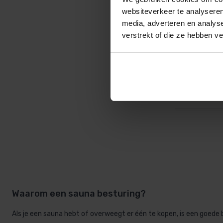
websiteverkeer te analyseren
media, adverteren en analys
verstrekt of die ze hebben v
EOS Emote
1.038,4
Waarom een sauna besturing?
Als je een sauna hebt of overweegt er één te kopen, is een goede 