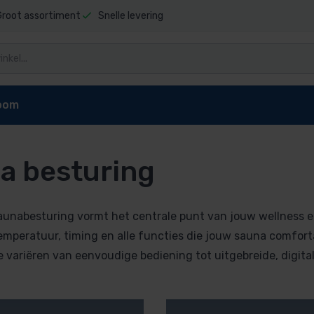
Groot assortiment
Snelle levering
oom
a besturing
ring
mp besturingen
ngen
unabesturing vormt het centrale punt van jouw wellness er
gen analoog
mperatuur, timing en alle functies die jouw sauna comforta
 variëren van eenvoudige bediening tot uitgebreide, digita