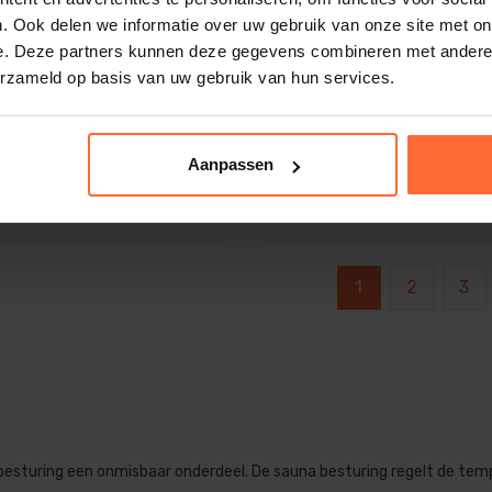
. Ook delen we informatie over uw gebruik van onze site met on
e. Deze partners kunnen deze gegevens combineren met andere i
EOS KNX module
erzameld op basis van uw gebruik van hun services.
Aanpassen
c H Wit
5
712,95
ca. 1 week
1
2
3
besturing een onmisbaar onderdeel. De sauna besturing regelt de tempe