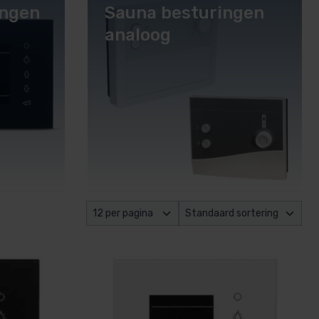
ingen
Sauna besturingen
analoog