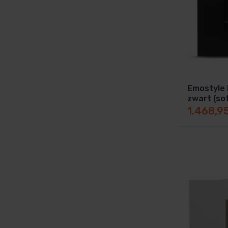
Emostyle 
zwart (so
1.468,9