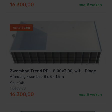
Oorspronkelijke prijs was: 17.468,00.
Huidige prijs is: 16.300,00.
16.300,00
ca. 5 weken
Aanbieding
Zwembad Trend PP – 8.00×3.00, wit – Plage
Afmeting zwembad: 8 x 3 x 1,5 m
Kleur: Wit
17.468,00
Oorspronkelijke prijs was: 17.468,00.
Huidige prijs is: 16.300,00.
16.300,00
ca. 5 weken