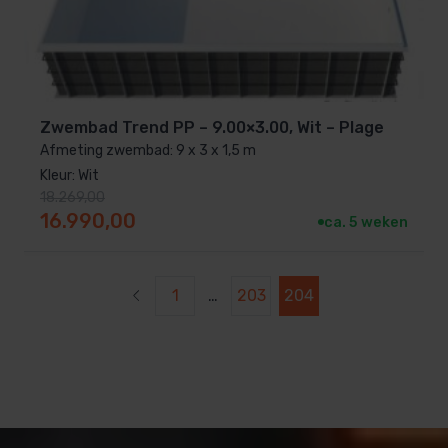
Zwembad Trend PP – 9.00×3.00, Wit – Plage
Afmeting zwembad: 9 x 3 x 1,5 m
Kleur: Wit
18.269,00
Oorspronkelijke prijs was: 18.269,00.
Huidige prijs is: 16.990,00.
16.990,00
ca. 5 weken
1
…
203
204