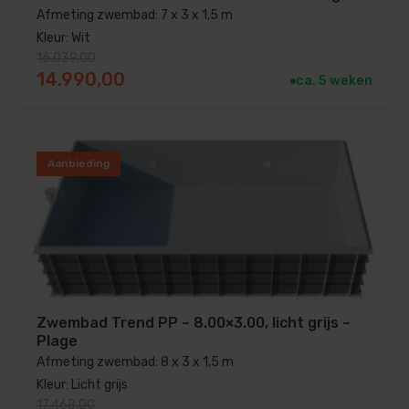
Afmeting zwembad: 7 x 3 x 1,5 m
Kleur: Wit
16.039,00
Oorspronkelijke prijs was: 16.039,00.
Huidige prijs is: 14.990,00.
14.990,00
ca. 5 weken
Aanbieding
Zwembad Trend PP – 8.00×3.00, licht grijs –
Plage
Afmeting zwembad: 8 x 3 x 1,5 m
Kleur: Licht grijs
17.468,00