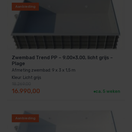
Aanbieding
Zwembad Trend PP – 9.00×3.00, licht grijs –
Plage
Afmeting zwembad: 9 x 3 x 1,5 m
Kleur: Licht grijs
18.269,00
Oorspronkelijke prijs was: 18.269,00.
Huidige prijs is: 16.990,00.
16.990,00
ca. 5 weken
Aanbieding