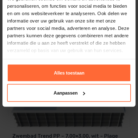
personaliseren, om functies voor social media te bieden
en om ons websiteverkeer te analyseren. Ook delen we
Zwembad Trend PP – 7.00×3.00, Licht grijs-
informatie over uw gebruik van onze site met onze
Plage
partners voor social media, adverteren en analyse. Deze
Afmeting zwembad: 7 x 3 x 1,5 m
partners kunnen deze gegevens combineren met andere
Kleur: Licht grijs
informatie die u aan ze heeft verstrekt of die ze hebben
16.039,00
Oorspronkelijke prijs was: 16.039,00.
Huidige prijs is: 14.990,00.
verzameld op basis van uw gebruik van hun services.
14.990,00
ca. 5 weken
Alles toestaan
Aanbieding
Aanpassen
Zwembad Trend PP – 7.00×3.00, wit – Plage