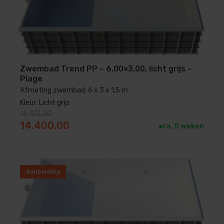
Zwembad Trend PP – 6.00×3.00, licht grijs –
Plage
Afmeting zwembad: 6 x 3 x 1,5 m
Kleur: Licht grijs
15.413,00
Oorspronkelijke prijs was: 15.413,00.
Huidige prijs is: 14.400,00.
14.400,00
ca. 5 weken
Aanbieding