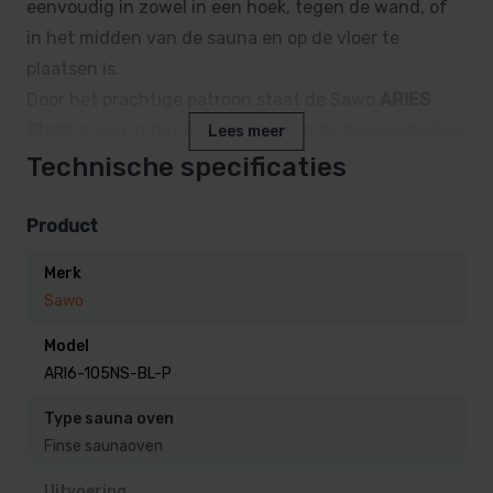
eenvoudig in zowel in een hoek, tegen de wand, of
in het midden van de sauna en op de vloer te
plaatsen is.
Door het prachtige patroon staat de Sawo
ARIES
Black
graag in het middelpunt van de belangstelling.
Lees meer
Technische specificaties
Het patroon van de wandafwerking van de
Product
saunakachel, zorgt enerzijds voor een goede
stabiele opsluiting van de saunastenen, en
Merk
anderzijds geeft het een prachtig beeld.
Sawo
Door zijn grote hoeveelheid saunastenen is deze
Model
saunaoven natuurlijk ook perfect voor het opgieten
ARI6-105NS-BL-P
van saunageuren.
Type sauna oven
Waarom kiezen voor de
Finse saunaoven
Saunaoven Sawo ARIES Black?
Uitvoering