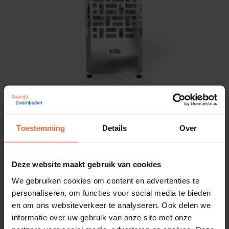
Bestel de SAWO ARIES Black
vandaag nog!
Met de
Sawo ARIES Black
haal je kwaliteit, design,
efficiëntie en comfort in huis.
Bestel eenvoudig online via
Sauna’s en Zwembaden
en geniet binnenkort van heerlijke, ontspannende
Saunaoven EOS Edge 6 kW
saunasessies.
Vermogen: 6000 Watt - 6,0 kW
Toestemming
Details
Over
Inhoud sauna's: 6 – 8 m³
979,00
ca. 2 weken
Deze website maakt gebruik van cookies
We gebruiken cookies om content en advertenties te
personaliseren, om functies voor social media te bieden
en om ons websiteverkeer te analyseren. Ook delen we
informatie over uw gebruik van onze site met onze