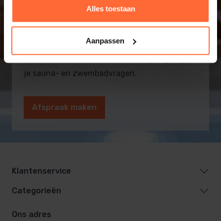
Alles toestaan
Informatie op maat? Kom
naar onze showroom!
Aanpassen
Onze vakmensen en monteurs helpen je bij al
je sauna- en zwembadvragen.
Afspraak maken
Klantenservice
Categorieën
Ons adres