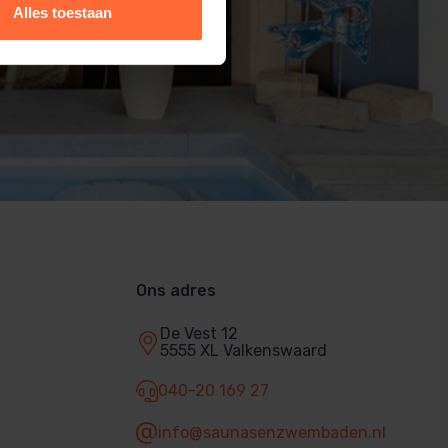
Alles toestaan
Ons adres
De Vest 12
5555 XL Valkenswaard
040-20 169 27
info@saunasenzwembaden.nl