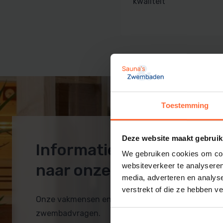
kwaliteit
Sauna techniek
Zwembadpomp en filter
Rento sauna
Inbouwdelen
Zwembad afdekking
Zwembadtechniek
PVC zwembad
Toestemming
Deze website maakt gebruik
Informatie op maat? Ko
We gebruiken cookies om cont
naar onze showroom!
websiteverkeer te analyseren
media, adverteren en analys
verstrekt of die ze hebben v
Onze vakmensen en monteurs helpen je bij al je 
zwembadvragen.