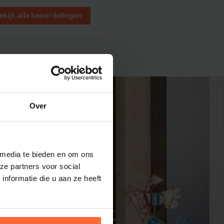
ekijk alle beoordelingen
en
Over
 media te bieden en om ons
ze partners voor social
nformatie die u aan ze heeft