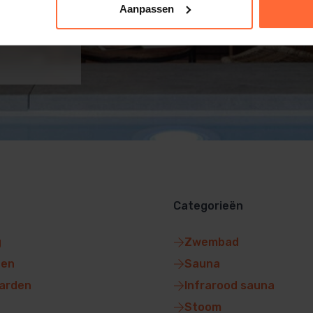
Aanpassen
Categorieën
g
Zwembad
gen
Sauna
arden
Infrarood sauna
Stoom