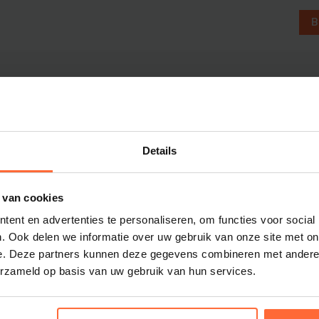
Dolphin M5 Bio onderdelen
B
Dolphin M500 onderdelen
Dolphin M600 onderdelen
Dolphin M700 onderdelen
Dolphin Poolstyle E10 onderdel
Dolphin S100 onderdelen
Dolphin S200 onderdelen
Details
Dolphin S300i Bio onderdelen
Dolphin S300i onderdelen
 van cookies
Zenit 10 onderdelen
m
Zenit 20 onderdelen
ent en advertenties te personaliseren, om functies voor social
. Ook delen we informatie over uw gebruik van onze site met on
Zenit 30 Pro onderdelen
e. Deze partners kunnen deze gegevens combineren met andere i
Zenit 60 onderdelen
erzameld op basis van uw gebruik van hun services.
sauna- en