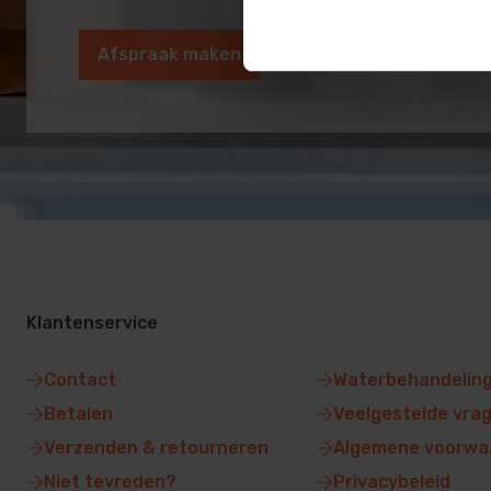
Afspraak maken
Klantenservice
Contact
Waterbehandelin
Betalen
Veelgestelde vra
Verzenden & retourneren
Algemene voorwa
Niet tevreden?
Privacybeleid