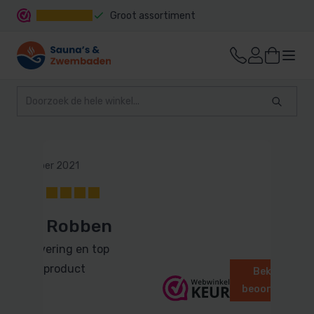
Groot assortiment
Snelle levering
14 december 2021
10
Peter Robben
Snelle levering en top
kwaliteit product
Bekijk alle
beoordelingen