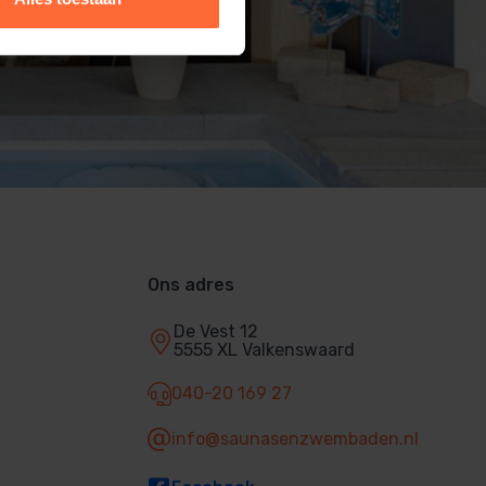
Ons adres
De Vest 12
5555 XL Valkenswaard
040-20 169 27
info@saunasenzwembaden.nl