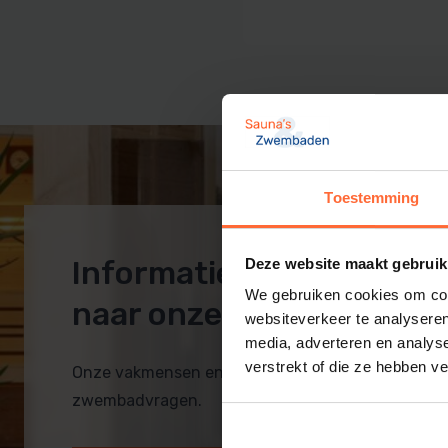
Sauna techniek
Zwembadpomp en filter
Rento sauna
Inbouwdelen
Zwembad afdekking
Zwembadtechniek
PVC zwembad
Toestemming
Informatie op maat? Ko
Deze website maakt gebruik
We gebruiken cookies om cont
naar onze showroom!
websiteverkeer te analyseren
media, adverteren en analys
verstrekt of die ze hebben v
Onze vakmensen en monteurs helpen je bij al je 
zwembadvragen.