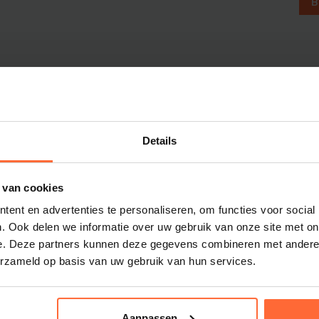
B
Dolphin M5 Bio onderdelen
Dolphin M500 onderdelen
Dolphin M600 onderdelen
Dolphin M700 onderdelen
Dolphin Poolstyle E10 onderdel
Dolphin S100 onderdelen
Dolphin S200 onderdelen
Details
Dolphin S300i Bio onderdelen
Dolphin S300i onderdelen
m
 van cookies
Zenit 10 onderdelen
ent en advertenties te personaliseren, om functies voor social
Zenit 20 onderdelen
. Ook delen we informatie over uw gebruik van onze site met on
Zenit 30 Pro onderdelen
e. Deze partners kunnen deze gegevens combineren met andere i
Zenit 60 onderdelen
erzameld op basis van uw gebruik van hun services.
sauna- en
Aanpassen