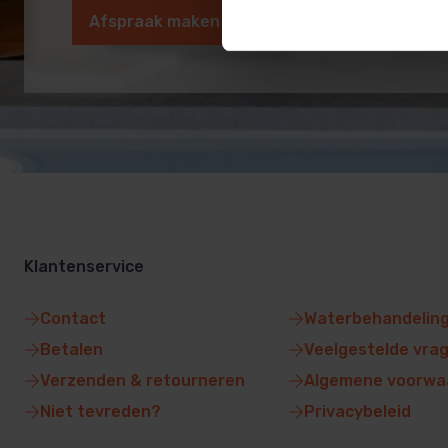
Afspraak maken
Klantenservice
Contact
Waterbehandelin
Betalen
Veelgestelde vra
Verzenden & retourneren
Algemene voorwa
Niet tevreden?
Privacybeleid