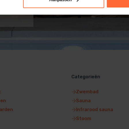
Categorieën
g
Zwembad
gen
Sauna
arden
Infrarood sauna
Stoom