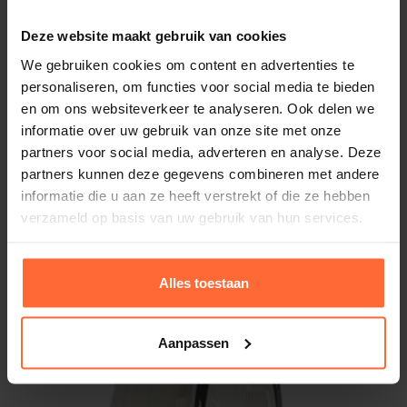
Inhoud van de set
1430 Lumen
Voor- en nadelen
Deze website maakt gebruik van cookies
Type lamp
Energiezuinig
Inbouwdeel voor de zwembadlamp
LED
We gebruiken cookies om content en advertenties te
Eenvoudige montage
LED zwembadlamp met witte verlichting
personaliseren, om functies voor social media te bieden
Wattage
Incl kabel
Lich blauwe afwerkkap
en om ons websiteverkeer te analyseren. Ook delen we
16 watt
Excl transformator
Complete pakkingset
informatie over uw gebruik van onze site met onze
partners voor social media, adverteren en analyse. Deze
Elektriciteitskabel van 2 meter
Voeding
partners kunnen deze gegevens combineren met andere
Slangdoorvoer voor de elektriciteitskabel
12 Volt
informatie die u aan ze heeft verstrekt of die ze hebben
verzameld op basis van uw gebruik van hun services.
Dankzij de meegeleverde onderdelen kun je direct
Kleur sierflens
Gerelateerde producten
Licht blauw
aan de slag met de installatie.
Kleurtemperatuur
Alles toestaan
Eenvoudige montage van de
7500
zwembadverlichting
Voorzien van aansluitkabel
Aanpassen
Ja, incl.
Zwembadlampen worden ingebouwd in de
Fabrikant nummer
zwembadwand. Daarom is het belangrijk om tijdens