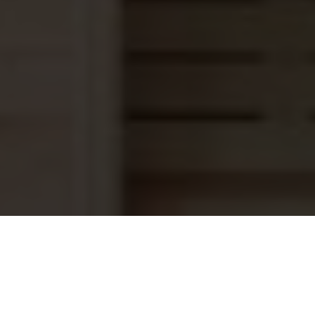
Zwembadlamp LED, Wit licht
299,95
Foliebaden licht blauw