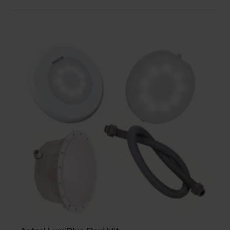
✔ Verhoogde veiligheid tijdens avondzwemmen
Met deze witte LED zwembadlamp creëer je een
heldere, natuurlijke verlichting die perfect past bij
ieder type zwembad.
Tips voor de beste
zwembadverlichting
Plaats bij grotere zwembaden meerdere lampen
voor een gelijkmatige lichtverdeling.
Combineer zwembadverlichting met
tuinverlichting voor een luxe totaalplaatje.
Controleer vooraf de positie van de aansluitdoos
om de bekabeling efficiënt weg te werken.
Denk tijdens de bouw al na over toekomstige