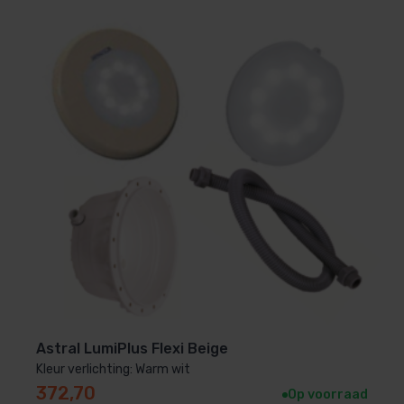
Hierdoor geniet je jarenlang van betrouwbare
zwembadverlichting met minimale
onderhoudskosten.
Waarom kiezen voor een LED
zwembadlamp?
LED zwembadverlichting biedt diverse voordelen ten
opzichte van traditionele verlichting:
✔ Energiezuinig en duurzaam
✔ Lange levensduur
✔ Direct helder licht
Astral LumiPlus Flexi Beige
✔ Onderhoudsarm
Kleur verlichting: Warm wit
✔ Sfeervolle uitstraling van je zwembad
372,70
Op voorraad