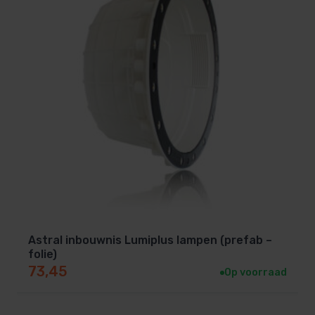
Duurzame kwaliteit van BWT
Wanneer je kiest voor BWT, kies je voor kwaliteit en
betrouwbaarheid. Deze zwembadlampen worden al
jarenlang toegepast bij professionele
zwembadprojecten en staan bekend om hun lange
levensduur.
De behuizing is vervaardigd uit hoogwaardig ABS-
kunststof, waardoor de lamp uitstekend bestand is
tegen:
Astral inbouwnis Lumiplus lampen (prefab –
Chloor en andere zwembadchemicaliën
folie)
UV-straling
73,45
Op voorraad
Temperatuurschommelingen
Dagelijks intensief gebruik