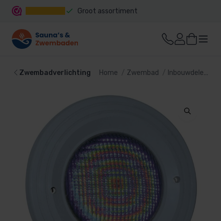
Groot assortiment
Snelle levering
Zwembadverlichting
Home
Zwembad
Inbouwdelen
Z