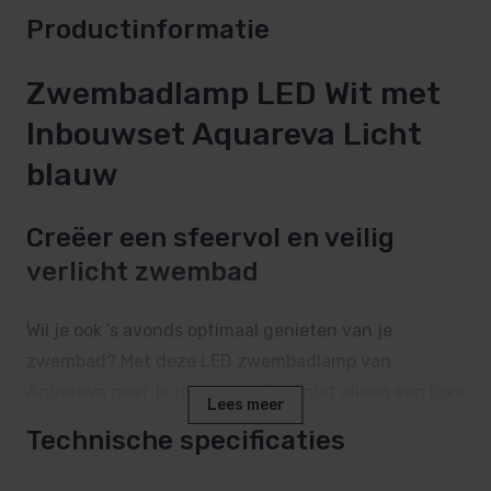
Productinformatie
Zwembadlamp LED Wit met
Inbouwset Aquareva Licht
blauw
Creëer een sfeervol en veilig
verlicht zwembad
Wil je ook ’s avonds optimaal genieten van je
zwembad? Met deze LED zwembadlamp van
Aquareva geef je jouw zwembad niet alleen een luxe
Lees meer
uitstraling, maar verbeter je ook de veiligheid
Technische specificaties
rondom het bad. Zwembadverlichting zorgt voor een
prachtige sfeer en maakt jouw zwembad helemaal