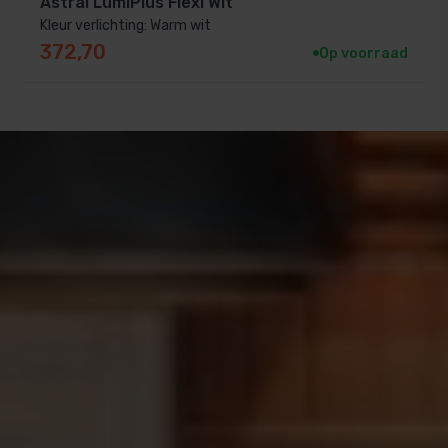
Astral LumiPlus Flexi Wit
uitbreidingen van je zwembadverlichting.
Kleur verlichting: Warm wit
372,70
Op voorraad
Zo geniet je niet alleen overdag, maar ook in de
avonduren van een prachtig verlicht zwembad.
Hoeveel zwembadlampen
plaatsen?
zwembad tot 4 meter (lengte) 1 zwembad spot
zwembad tot 7 meter (lengte) 2 zwembad spots
zwembad tot 12 meter (lengte) 3 zwembad spots
Plaats de zwembad lampen alijd aan de terraszijde,
zo voorkom je dat je savonds in de directe lichtbron
kijkt.