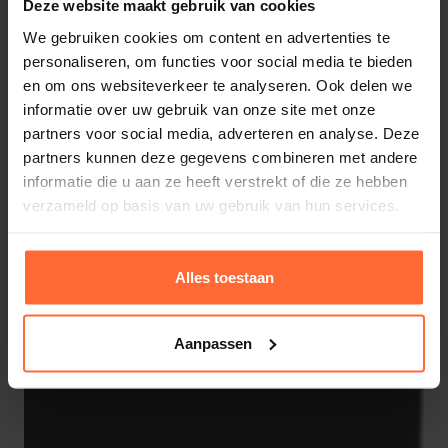
Deze website maakt gebruik van cookies
We gebruiken cookies om content en advertenties te
personaliseren, om functies voor social media te bieden
en om ons websiteverkeer te analyseren. Ook delen we
informatie over uw gebruik van onze site met onze
Elbe gewapende zwembadfolie Adria Blauw
partners voor social media, adverteren en analyse. Deze
200cm
partners kunnen deze gegevens combineren met andere
944,95
ca. 1 week
informatie die u aan ze heeft verstrekt of die ze hebben
verzameld op basis van uw gebruik van hun services.
Alles toestaan
Aanpassen