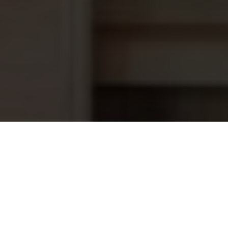
Zwembadfolie Alkorplan 2000, 1.65
1.254,75
x 25 meter, wit