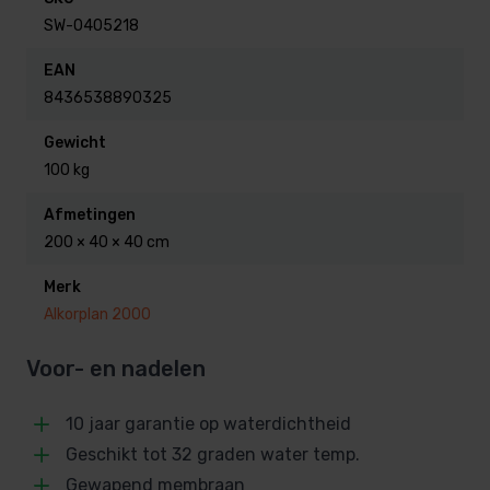
Als je nog nooit deze folie verwerkt hebt, is het te
SW-0405218
adviseren om dit door een vakman te laten doen, wij
EAN
kunnen je hier mee helpen.
8436538890325
Gewicht
Wil je een folie op maat gemaakt, vraag dan naar de
100 kg
vele mogelijkheden, Wij bieden een uitstekende
begeleidingen en service.
Afmetingen
200 × 40 × 40 cm
Kenmerken
Merk
Alkorplan 2000
Lengte: 25 meter
Voor- en nadelen
Breedte: 1.65 meter
Dikte folie: 1.5 mm
10 jaar garantie op waterdichtheid
Geschikt tot 32 graden water temp.
Gewapend membraan