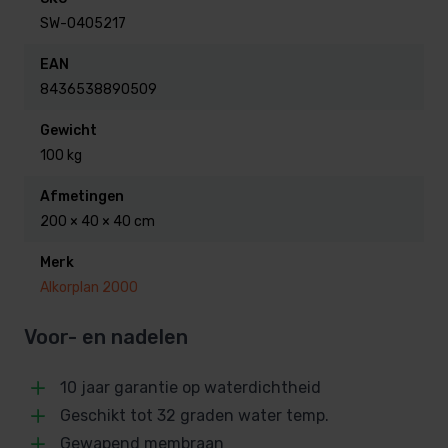
adviseren om dit door een vakman te laten doen, wij
SW-0405217
kunnen je hier mee helpen.
EAN
8436538890509
Wil je een folie op maat gemaakt, vraag dan naar de
vele mogelijkheden, Wij bieden een uitstekende
Gewicht
begeleidingen en service.
100 kg
Afmetingen
Kenmerken
200 × 40 × 40 cm
Merk
Lengte: 25 meter
Alkorplan 2000
Breedte: 1,65 meter
Dikte folie: 1.5 mm
Voor- en nadelen
10 jaar garantie op waterdichtheid
Geschikt tot 32 graden water temp.
Gewapend membraan