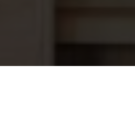
Zwembadfolie Alkorplan 2000, 1.65
1.251,60
x 25 meter, caraïbisch gro