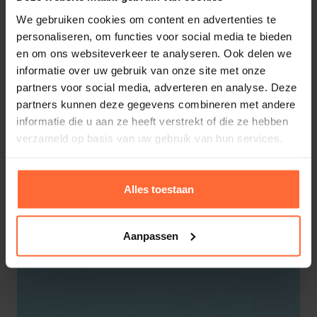
We gebruiken cookies om content en advertenties te
personaliseren, om functies voor social media te bieden
en om ons websiteverkeer te analyseren. Ook delen we
informatie over uw gebruik van onze site met onze
partners voor social media, adverteren en analyse. Deze
Elbe gewapende zwembadfolie Adria Blauw
partners kunnen deze gegevens combineren met andere
165cm
informatie die u aan ze heeft verstrekt of die ze hebben
776,95
ca. 1 week
verzameld op basis van uw gebruik van hun services.
Alles toestaan
Aanpassen