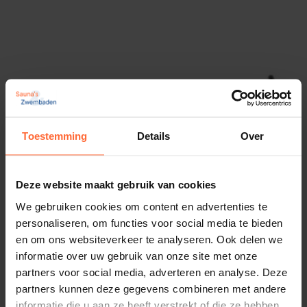
SW-BDRNT-GR-ZW
een milieuvriendelijke keuze is.
UV
: Anti-UV, antischimmel & antibacterieel
EAN
behandeld
8719558884667
Gewicht
Voordelen:
5 kg
Met het Bladernet hoef je je geen zorgen meer
Toestemming
Details
Over
te maken over de herfstbladeren die in je
zwembad gaan vallen
Het bespaart je tijd en energie, zodat je meer
Deze website maakt gebruik van cookies
kunt genieten van het prachtige herfstseizoen.
We gebruiken cookies om content en advertenties te
personaliseren, om functies voor social media te bieden
en om ons websiteverkeer te analyseren. Ook delen we
Specificaties:
informatie over uw gebruik van onze site met onze
Pop-up anker 12 mm
partners voor social media, adverteren en analyse. Deze
3,10
Materiaal: Polypropyleen net 180g/m2
Op voorraad
partners kunnen deze gegevens combineren met andere
Afmetingen: op maat te bestellen
informatie die u aan ze heeft verstrekt of die ze hebben