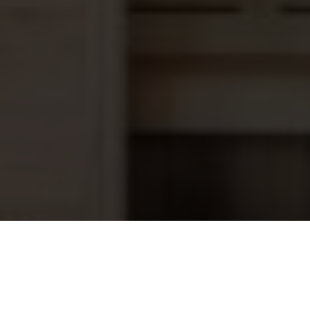
Zwembad bladernet groen - zwart, op
17,80
maat