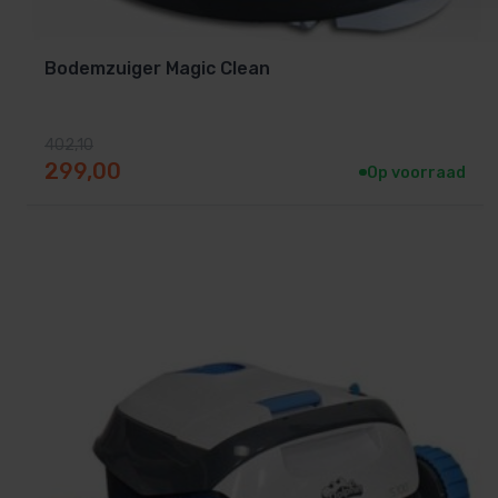
Bodemzuiger Magic Clean
402,10
Oorspronkelijke prijs was: 402,10.
Huidige prijs is: 299,00.
299,00
Op voorraad