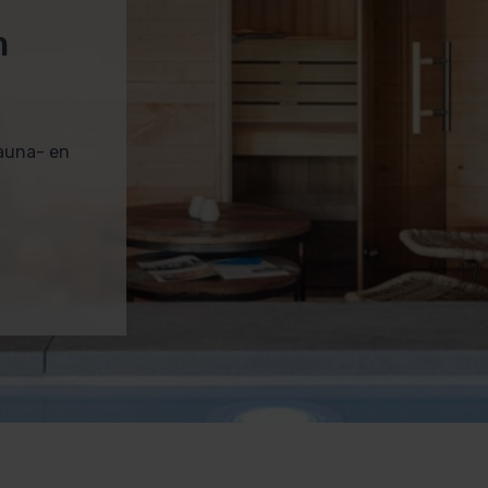
m
sauna- en