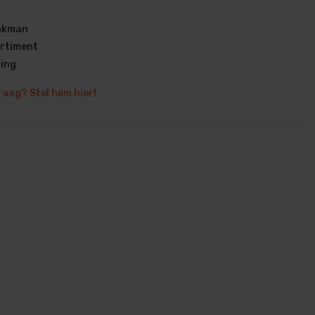
vakman
rtiment
ring
raag? Stel hem hier!
en