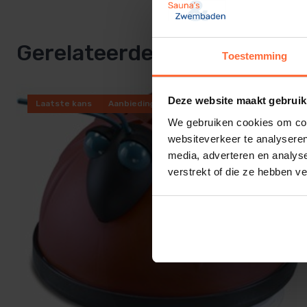
Bij twijfel over de prijs, bel ons gerust, wij komen er altij
Capaciteit
17 m³/h
Gerelateerde producten
Transport caddy
Toestemming
Gewicht
8,6 kg
Deze website maakt gebruik
Garantie
2 jaar
Laatste kans
Aanbieding
We gebruiken cookies om cont
SKU
SW-MAY-200
websiteverkeer te analyseren
media, adverteren en analys
EAN
3661145300
verstrekt of die ze hebben v
Gewicht
8,5 kg
Merk
Maytronics