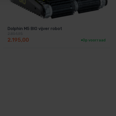
Dolphin M5 BIO vijver robot
2.854,95
Oorspronkelijke prijs was: 2.854,95.
Huidige prijs is: 2.195,00.
2.195,00
Op voorraad