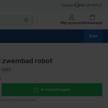
Contact
040-20 169 27
Mijn account
Winkelmand
Sale
0 zwembad robot
en
0-0063
5
n
In winkelwagen
erwachte levertijd 1 week