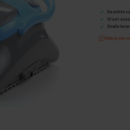
Dolphin M5 Bio onderdelen
De echte 
Dolphin M500 onderdelen
Groot asso
Dolphin M600 onderdelen
Snelle leve
Dolphin M700 onderdelen
Heb je een v
Dolphin Poolstyle E10 onderdel
Dolphin S100 onderdelen
Dolphin S200 onderdelen
Dolphin S300i Bio onderdelen
Dolphin S300i onderdelen
Zenit 10 onderdelen
Zenit 20 onderdelen
Zenit 30 Pro onderdelen
Zenit 60 onderdelen