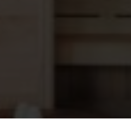
Weipu plug Dab E-Swim kabel
13,60