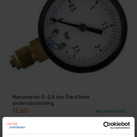
Manometer 0 -2,5 bar Ëœ 63mm
onderaansluiting
13,60
Op voorraad