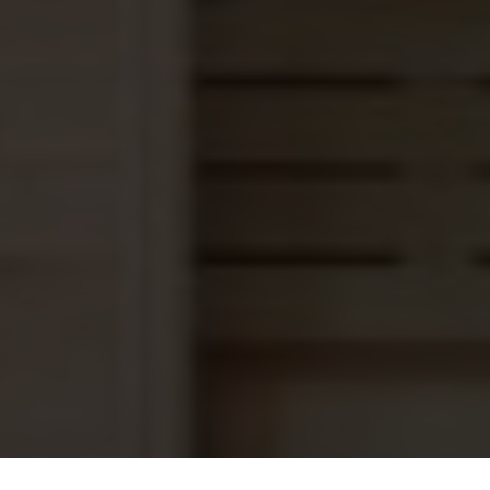
die past bij jouw zwembad, energieverbruik en
wensen.
Geniet langer van warm
zwemwater
Met de XP26
Inverter warmtepomp
kies je voor
stilte, comfort en zuinigheid. Of je nu ’s ochtends
een paar baantjes trekt of ’s avonds met het gezin
ontspant – het water is altijd op temperatuur.
Wil je weten welk model het beste bij jouw
zwembad past?
Kijk bij de specificaties of neem contact op met onze
specialisten voor vrijblijvend advies of een scherpe