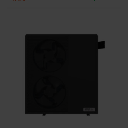
De voordelen in één oogopslag
✅ Fluisterstille werking – nauwelijks hoorbaar in de
tuin.
✅ Tot wel 50% energiebesparing dankzij full
inverter-technologie.
✅ Geschikt voor zout- én chloorwater.
✅ Milieuvriendelijk R290-koelmiddel.
✅ Betrouwbare Fairland-kwaliteit met lange
garantie.
✅ Slimme bediening, eenvoudig via app of display.
Veelgestelde vragen
Is de de XP26 echt zo stil?