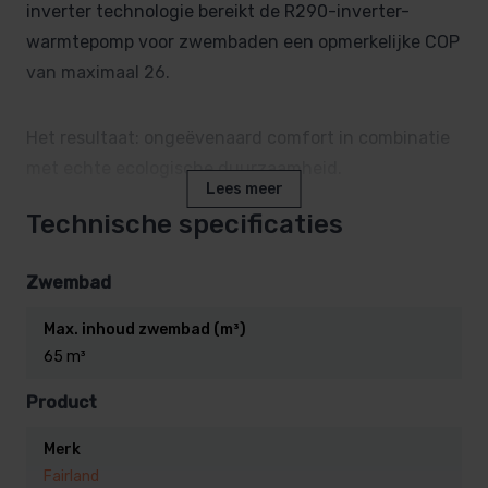
inverter technologie bereikt de R290-inverter-
warmtepomp voor zwembaden een opmerkelijke COP
van maximaal 26.
Het resultaat: ongeëvenaard comfort in combinatie
met echte ecologische duurzaamheid.
Lees meer
Technische specificaties
Toekomstgerichte verwarmings technologie
Zwembad
Max. inhoud zwembad (m³)
De XP26 zwembad warmtepomp gebruikt
65 m³
milieuvriendelijk R290-koelmiddel (GWP 3), voldoet
aan nieuwe regelgeving en levert duurzame
Product
topprestaties.
Merk
Fairland