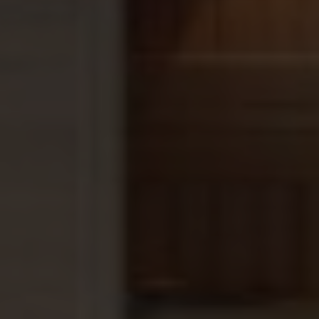
Persoonlijk advies
bij het kiezen van de juiste
warmtepomp.
Complete ontzorging
: van levering tot
montage en onderhoud.
Eigen technische dienst
voor service en
garantie.
Alleen
A-merken
– bewezen kwaliteit waar je op
kunt vertrouwen.
Onze specialisten helpen je graag met een oplossing