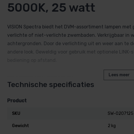
5000K, 25 watt
VISION Spectra biedt het DVM-assortiment lampen met 
verlichte of niet-verlichte zwembaden. Verkrijgbaar in 
achtergronden. Door de verlichting uit en weer aan te d
andere look. Geweldig voor gebruik met optionele LINK
bediening op afstand.
Lees meer
KENMERKEN EN VOORDELEN
Technische specificaties
• 3 beschikbare diameters: 50, 100 en 170 mm
• Kan in de meeste muurdoorvoeren van 1 1/2” (ca. 4 cm
Product
• De versie van 170 mm is volledig compatibel met PAR5
• LED-levensduur > 10.000 uur
SKU
SW-0207125
• Structuur gevuld met NoAir™-hars
Gewicht
2 kg
• Door het gebruik van hoogwaardige polymeren is de la