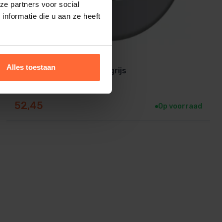
ze partners voor social
nformatie die u aan ze heeft
Alles toestaan
Frontring Lumiplus licht grijs
52,45
Op voorraad