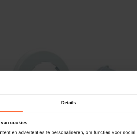
 overgangen
alisatie
nect™, PressFit™ en ClickOn™.
Details
 van cookies
ent en advertenties te personaliseren, om functies voor social