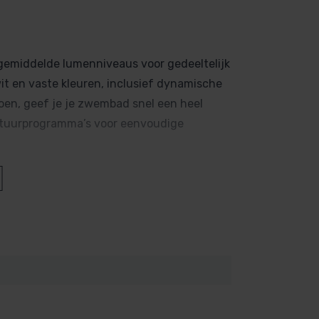
gemiddelde lumenniveaus voor gedeeltelijk
wit en vaste kleuren, inclusief dynamische
oen, geef je je zwembad snel een heel
-stuurprogramma’s voor eenvoudige
) worden geïnstalleerd
6-nis
mp compatibel met zoutelektrolyse