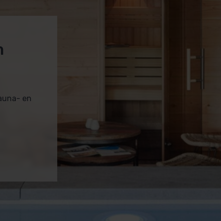
m
sauna- en