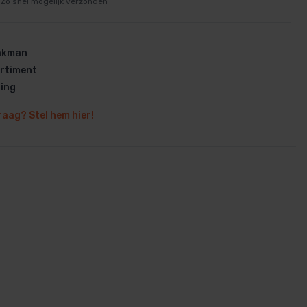
Zo snel mogelijk verzonden
vakman
rtiment
ring
en
raag? Stel hem hier!