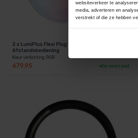
websiteverkeer te analyseren
media, adverteren en analys
verstrekt of die ze hebben v
2 x LumiPlus Flexi Plug & Play RGB Set +
Afstandsbediening
Kleur verlichting: RGB
679,95
Op voorraad