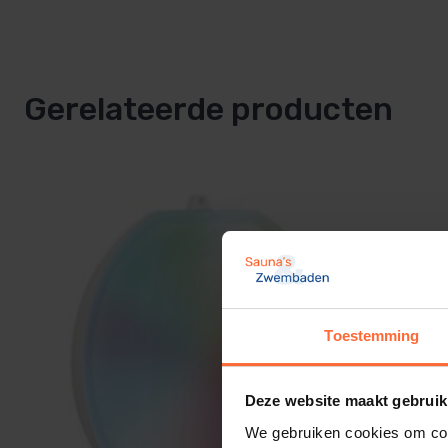
• Inclusief afneembare rubberen kabel van 2 meter
• Witlichtmodus en adaptieve RGB-kleur met vloeiende
• Een brede selectie frontplaten beschikbaar voor person
• Eenvoudig te installeren dankzij functies als QuickCon
Gerelateerde producten
Toestemming
Deze website maakt gebruik
We gebruiken cookies om cont