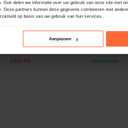
. Ook delen we informatie over uw gebruik van onze site met on
e. Deze partners kunnen deze gegevens combineren met andere i
Astral LumiPlus Flexi Wit Vervangingsset
erzameld op basis van uw gebruik van hun services.
Kleur verlichting: Warm wit
Aanpassen
262,45
Op voorraad