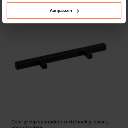
Aanpassen
Deur greep saunadeur rechthoekig, zwart,
voor glasdeur