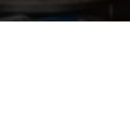
Verwarmingselement SCA300 - 3000
83,95
Watt
Informatie op maat? Kom
naar onze showroom!
Onze vakmensen en monteurs helpen je bij al
je sauna- en zwembadvragen.