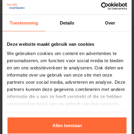
Toestemming
Details
Over
Deur greep donkerbruin, thermisch hout,
buitenzijde
36,70
Op voorraad
Deze website maakt gebruik van cookies
We gebruiken cookies om content en advertenties te
personaliseren, om functies voor social media te bieden
en om ons websiteverkeer te analyseren. Ook delen we
informatie over uw gebruik van onze site met onze
partners voor social media, adverteren en analyse. Deze
partners kunnen deze gegevens combineren met andere
informatie die u aan ze heeft verstrekt of die ze hebben
Deur greep onbehandeld hout, buitenzijde
verzameld op basis van uw gebruik van hun services.
voor saunadeuren
31,45
Op voorraad
Alles toestaan