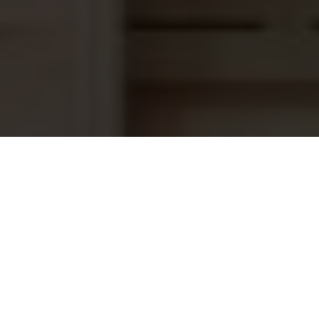
Stofzuig aansluiting Hayward ABS
26,20
voor foliebaden, Antraciet