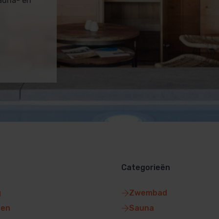
sauna- en
Categorieën
g
Zwembad
gen
Sauna