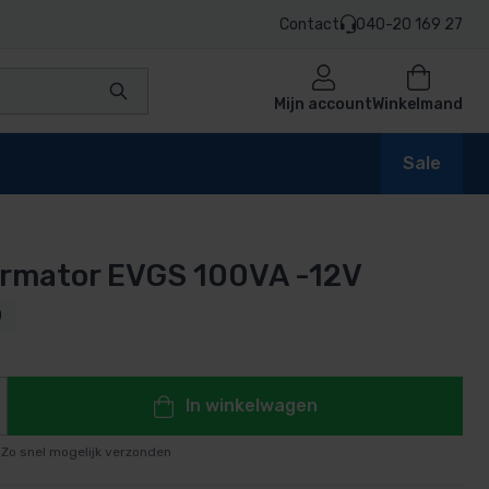
Contact
040-20 169 27
Mijn account
Winkelmand
Sale
rmator EVGS 100VA -12V
en
0
n
In winkelwagen
Zo snel mogelijk verzonden