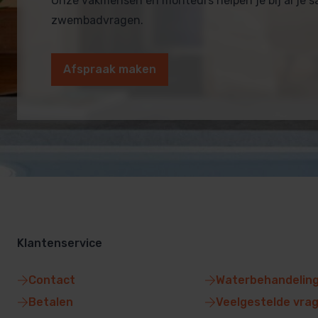
Onze vakmensen en monteurs helpen je bij al je 
zwembadvragen.
Afspraak maken
Klantenservice
Contact
Waterbehandelin
Betalen
Veelgestelde vra