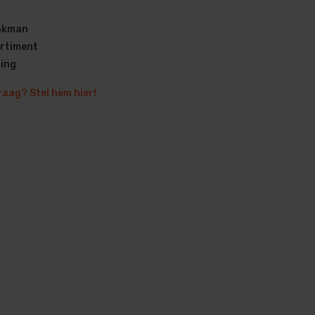
vakman
rtiment
ring
raag? Stel hem hier!
en