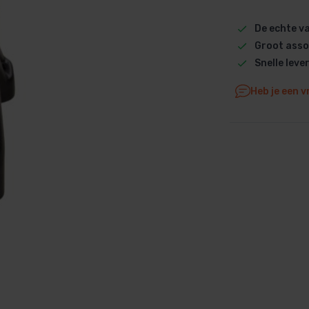
Dolphin M5 Bio onderdelen
De echte 
Dolphin M500 onderdelen
Groot asso
Dolphin M600 onderdelen
Snelle leve
Dolphin M700 onderdelen
Heb je een v
Dolphin Poolstyle E10 onderdel
Dolphin S100 onderdelen
Dolphin S200 onderdelen
Dolphin S300i Bio onderdelen
Dolphin S300i onderdelen
Zenit 10 onderdelen
Zenit 20 onderdelen
Zenit 30 Pro onderdelen
Zenit 60 onderdelen