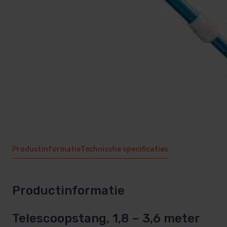
Sauna techniek
Zwembadpomp en filter
Rento sauna
Inbouwdelen
Zwembad afdekking
Zwembadtechniek
PVC zwembad
Productinformatie
Technische specificaties
Productinformatie
Telescoopstang, 1,8 – 3,6 meter