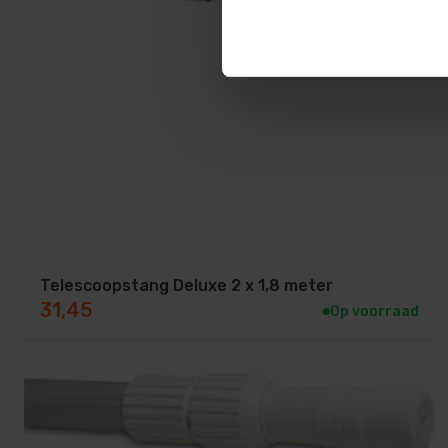
Telescoopstang Deluxe 2 x 1,8 meter
31,45
Op voorraad