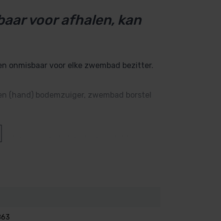
rbaar voor afhalen, kan
n onmisbaar voor elke zwembad bezitter.
en (hand) bodemzuiger, zwembad borstel
n iedere gewenste lengte ingesteld
863