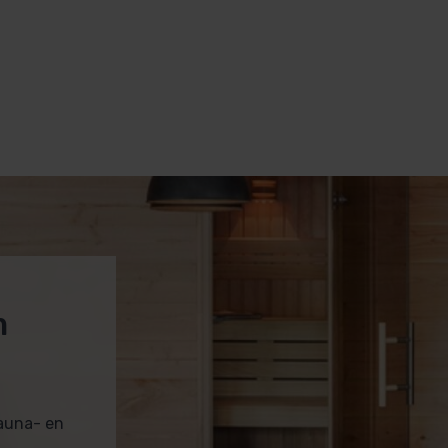
m
sauna- en