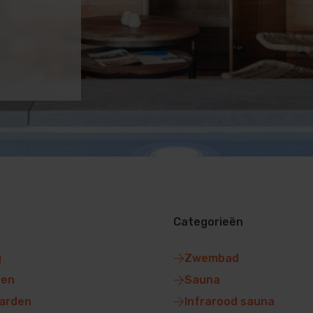
Categorieën
g
Zwembad
gen
Sauna
arden
Infrarood sauna