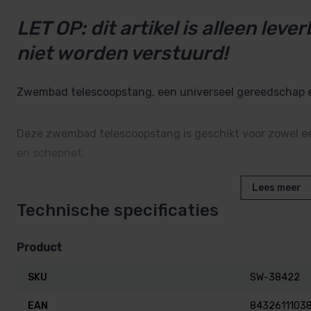
LET OP: dit artikel is alleen leve
niet worden verstuurd!
Zwembad telescoopstang, een universeel gereedschap e
Deze zwembad telescoopstang is geschikt voor zowel e
en schepnet.
Lees meer
Met handige knelsluiting, zo kan deze telescoop stang i
Technische specificaties
worden.
Elk hoekje in het zwembad komt binnen bereik.
Product
Lengte: instelbaar van 1,8 tot 3,6 meter
SKU
SW-38422
Materiaal: Aluminium
EAN
8432611103