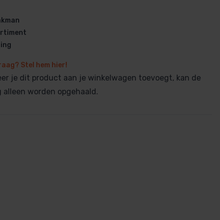
vakman
rtiment
ring
raag? Stel hem hier!
en
r je dit product aan je winkelwagen toevoegt, kan de
ng alleen worden opgehaald.