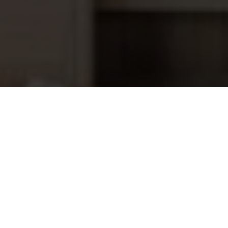
STL Zwembad timer besturing
261,45