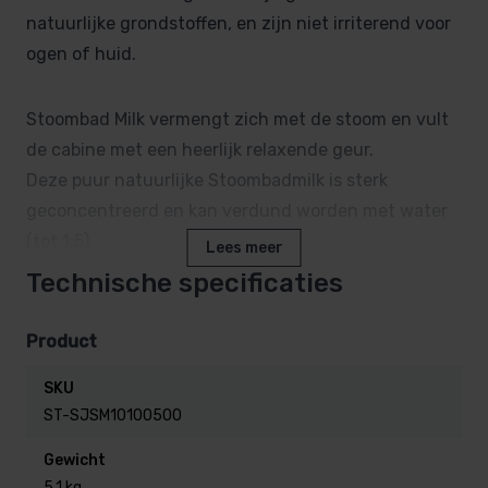
natuurlijke grondstoffen, en zijn niet irriterend voor
ogen of huid.
Stoombad Milk vermengt zich met de stoom en vult
de cabine met een heerlijk relaxende geur.
Deze puur natuurlijke Stoombadmilk is sterk
geconcentreerd en kan verdund worden met water
(tot 1:5)
Lees meer
Technische specificaties
Deze stoombad geuren zijn geschikt voor zowel
handmatige- als automatische doseersystemen.
Product
SKU
Heb je een bepaalde wens van geur en staat deze
ST-SJSM10100500
niet in het overzicht?
Gewicht
Neem dan contact met ons op, wij maken alle
5,1 kg