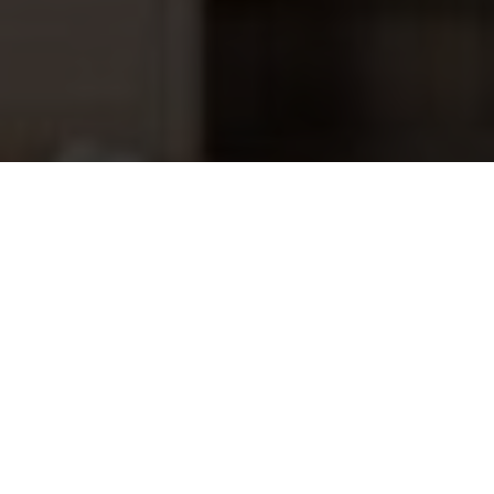
Stoombadmilk Dennen 5liter
104,95