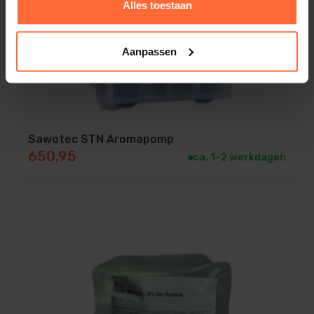
Alles toestaan
Aanpassen
Sawotec STN Aromapomp
650,95
ca. 1–2 werkdagen