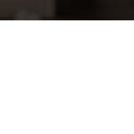
Starline Poolcontrol solarsensor
125,95
(15m)