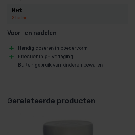
Tijdens de behandeling dient de pomp 3 tot 4 uur in
werking te zijn.
Merk
Starline
Belangrijk
: Nooit mengen met andere chemicaliën,
Voor- en nadelen
altijd het product aan water toevoegen en nooit
andersom.
Handig doseren in poedervorm
Dient koel, droog en in een gesloten verpakking
Effectief in pH verlaging
bewaart te worden.
Buiten gebruik van kinderen bewaren
Lege verpakkingen uitspoelen met zwembad water
alvorens deze wordt afgevoerd.
Gerelateerde producten