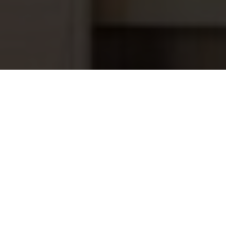
Standaard Astral Skimmer Beige,
159,95
brede mond