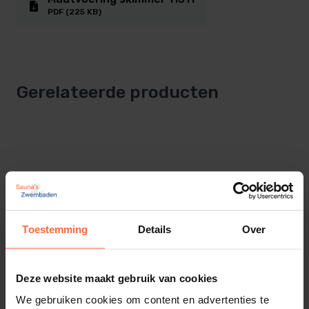
PDF (225 KB)
Merk: AstralPool
Type: skimmer met brede mond
Gerelateerde producten
Kleur: Beige
Materiaal: UV-bestendig ABS
Inclusief skimmermand
Aansluitingen: Ø 2” buitendraad en 63 mm
Toestemming
Details
Over
lijmverbinding
Deze website maakt gebruik van cookies
Geschikt voor foliebaden en betonnen
We gebruiken cookies om content en advertenties te
zwembaden