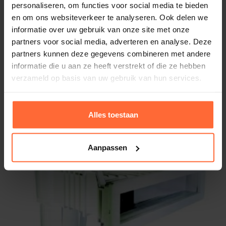
personaliseren, om functies voor social media te bieden
en om ons websiteverkeer te analyseren. Ook delen we
Waterniveau tot circa 8 cm onder de rand
informatie over uw gebruik van onze site met onze
partners voor social media, adverteren en analyse. Deze
partners kunnen deze gegevens combineren met andere
Standaard voorzien van een noodoverloop
informatie die u aan ze heeft verstrekt of die ze hebben
aansluiting (32mm)
Astral Hoogwater Skimmer licht grijs
verzameld op basis van uw gebruik van hun services.
Kleur: Licht grijs
Combineer met bijpassende
267,70
Op voorraad
accessoires
Alles toestaan
Voor een optimale watercirculatie raden we aan deze
Aanpassen
skimmer te combineren met een of
meerdere
inspuiters
.
Bekijk ook ons assortiment inbouwdelen in dezelfde
beige kleur voor een uniforme uitstraling in je
zwembad.