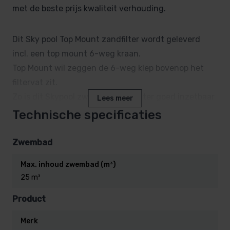
met de beste prijs kwaliteit verhouding.
Dit Sky pool Top Mount zandfilter wordt geleverd
incl. een top mount 6-weg kraan.
Top Mount wil zeggen de 6-weg klep bovenop het
filtervat zit.
Zo is dit Skypool zwembad zandfilter goed inzetbaar
Lees meer
op plekken waar de ruimte beperkt is.
Technische specificaties
Het filtervat is uit één stuk blowmolded gemaakt, en
Zwembad
heeft dus geen zwakke las plekken.
Max. inhoud zwembad (m³)
Dit maakt het een kwalitatief top zand filter.
25 m³
Het filtervat is gemaakt voor gebruik zowel binnen-
Product
als buitenshuis.
Merk