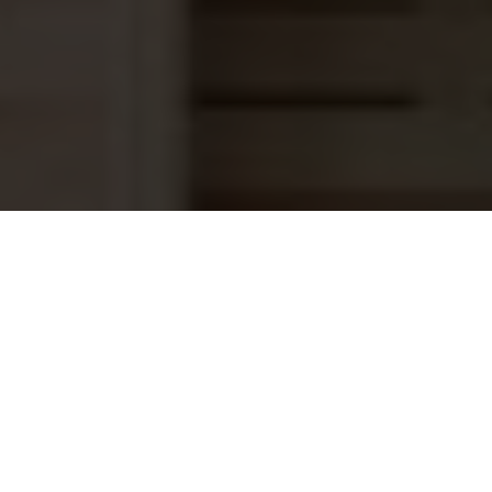
Skypool top mount zwembad filter
239,00
400mm, 6m³