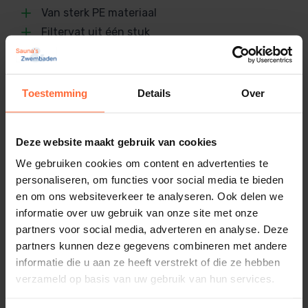
schoonmaken van je zwembad filter, namelijk:
Van sterk PE materiaal
8432611047860
Filtervat uit één stuk
Gewicht
Geen kijkglas
Filteren – Het water stroomt van bovenaf door
14 kg
het zand, waardoor vuil achterblijft op het
Afmetingen
filtermedium.
Toestemming
Details
Over
50 × 50 × 110 cm
Circuleren – Het water circuleert, maar gaat
Gerelateerde producten
daarbij niet door het filter. Ideaal om bv snel het
Merk
Deze website maakt gebruik van cookies
chloor te verdelen in het zwembad.
AquaSphere
We gebruiken cookies om content en advertenties te
Backwashen – Belangrijke stap van de 6-
personaliseren, om functies voor social media te bieden
wegklep, hiermee wordt de opgevangen
en om ons websiteverkeer te analyseren. Ook delen we
vervuiling uit het filter gepoeld (naar het riool)
informatie over uw gebruik van onze site met onze
Rinse – Het filterzand of -glas wordt na het
partners voor social media, adverteren en analyse. Deze
partners kunnen deze gegevens combineren met andere
backwashen weer goed over het filtervat
informatie die u aan ze heeft verstrekt of die ze hebben
verdeeld.
verzameld op basis van uw gebruik van hun services.
Waste – Hiermee wordt het water direct naar
het riool gestuurd, fijn om bv bij het stofzuigen