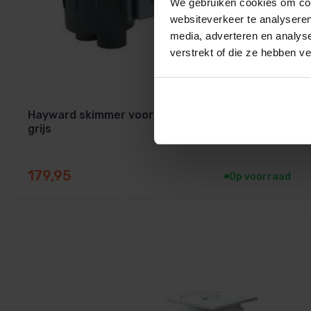
We gebruiken cookies om cont
websiteverkeer te analyseren
media, adverteren en analys
verstrekt of die ze hebben v
Hayward skimmer voor Foliebaden antraciet
grijs
179,95
Op voorraad