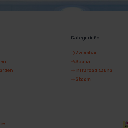
Categorieën
g
Zwembad
gen
Sauna
arden
Infrarood sauna
Stoom
den