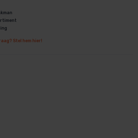
vakman
rtiment
ring
raag? Stel hem hier!
en