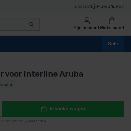
Contact
040-20 169 27
Mijn account
Winkelmand
Sale
 voor Interline Aruba
en
-aruba
n
In winkelwagen
Zo snel mogelijk verzonden