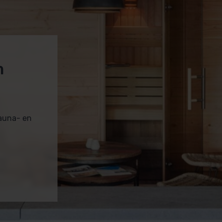
m
sauna- en