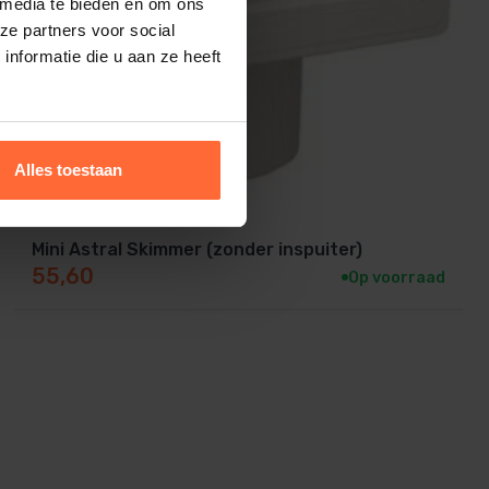
 media te bieden en om ons
ze partners voor social
nformatie die u aan ze heeft
Alles toestaan
Mini Astral Skimmer (zonder inspuiter)
55,60
Op voorraad