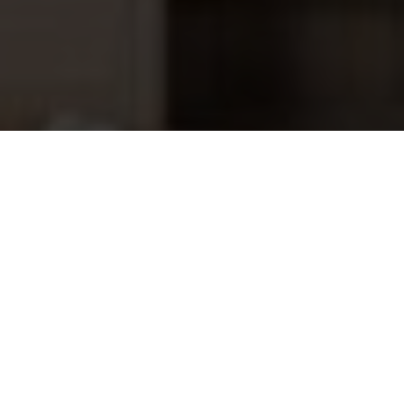
Skimmer deksel antraciet voor bwt
48,25
skimmer