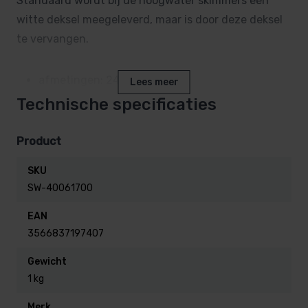
Standaard wordt bij de hoogwater skimmers een
witte deksel meegeleverd, maar is door deze deksel
te vervangen.
afmetingen: 249 x 249 mm
Lees meer
binnenmaat: 185 mm
Technische specificaties
diameter: 207 mm
Product
SKU
SW-40061700
EAN
3566837197407
Gewicht
1 kg
Merk