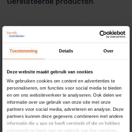
Gerelateerde producten
12u
Digitaal
– Automatische foutaanduiding bij voelerfouten
Voorprogrameerbaar
– Gescheiden oven en lichtaansluiting
24 uur
Programmeerbare looptijd
Technische gegevens:
4 - 12 uur
Toestemming
Details
Over
Afmeting relaiskast 340 x 240 x 108mm
Verlichting dimbaar
Afmeting bediendeel 120 x 92 x 43mm
(Inbouwdiepte 36mm)
Deze website maakt gebruik van cookies
SKU
Geschikt voor saunaovens tot 9kW
We gebruiken cookies om content en advertenties te
SA-120010103
(uitbreidbaarheid tot 18kW of 27 kW d.m.v.
personaliseren, om functies voor social media te bieden
relaiskast)
en om ons websiteverkeer te analyseren. Ook delen we
EAN
informatie over uw gebruik van onze site met onze
8719558882946
De Sentiotec WAVE.COM4 saunabesturing is
partners voor social media, adverteren en analyse. Deze
verkrijgbaar in de standaard uitvoering en in de
Gewicht
partners kunnen deze gegevens combineren met andere
EXACT uitvoering.
3 kg
informatie die u aan ze heeft verstrekt of die ze hebben
De standaard uitvoering is voorzien van 1
verzameld op basis van uw gebruik van hun services.