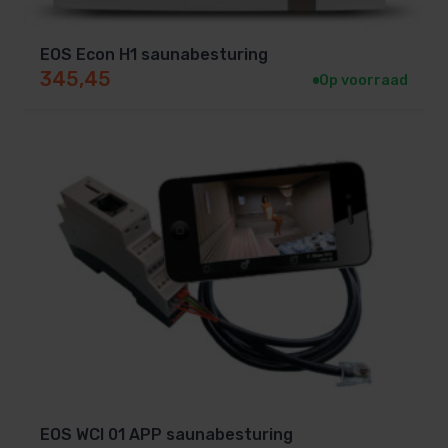
temperatuursensor enkel bij de EXACT
uitvoering
EOS Econ H1 saunabesturing
345,45
Op voorraad
De sturing is uit te breiden met de volgende
opties:
Vermogensuitbreiding tot 18 kW: U ontvangt een
extra relaiskast type S2-18. Deze relaiskast
wordt geschakeld door de besturing. Hiermee
kunt u 9 kW over de besturing en 9 kW over de
relaiskast aansluiten (totaal 18 kW).
Vermogensuitbreiding tot 27 kW: U ontvangt een
extra relaiskast type S2-30. Deze relaiskast
wordt geschakeld door de besturing. Hiermee
kunt u 9 kW over de besturing en 18 kW over de
relaiskast aansluiten (totaal 27 kW).
EOS WCI 01 APP saunabesturing