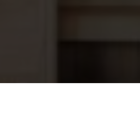
Sentiotec WAVE.COM4 standaard ZW
509,00