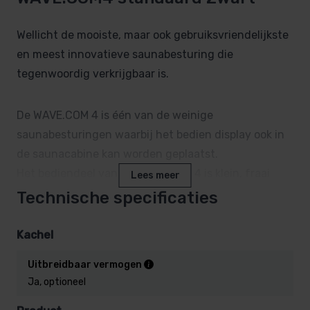
Wellicht de mooiste, maar ook gebruiksvriendelijkste
en meest innovatieve saunabesturing die
tegenwoordig verkrijgbaar is.
De WAVE.COM 4 is één van de weinige
saunabesturingen waarbij het bedien display ook in
de saunacabine kan worden geplaatst.
Het bediendeel van de WAVE.COM 4 is klein, fraai
Lees meer
vormgegeven, en temperatuurbestendig tot wel
Technische specificaties
120°C!
Kachel
Op de WAVE.COM4 wordt de temperatuur digitaal
Uitbreidbaar vermogen
weergegeven.
Ja, optioneel