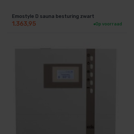
kunststof of wit kunststof.
Emostyle D sauna besturing zwart
Leveringsomvang:
1.363,95
Op voorraad
WC4-B-D, Bediendeel Donker, licht hout, Wit of
zwart (kan binnen of buiten de cabine worden
geplaatst)
WC4-B-L, Basismodule ofwel relaiskast
WC4-B-F1D,
Temperatuursensor/oververhittingsbeveiliging +
houten sensorbehuizing
Siliconenkabel tbv aansluiten sensor(en)
Datakabel voor aansluiten bediendeel op
relaiskast
Handleiding
Banksensor voor een betere temperatuur
beheersing in de sauna. 2e