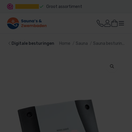
Groot assortiment
Snelle levering
Digitale besturingen
Home
Sauna
Sauna besturing
D